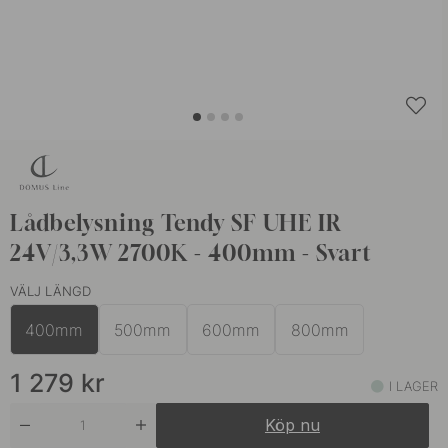
Lådbelysning Tendy SF UHE IR
24V/3,3W 2700K - 400mm - Svart
VÄLJ LÄNGD
400mm
500mm
600mm
800mm
1 279
kr
I LAGER
Köp nu