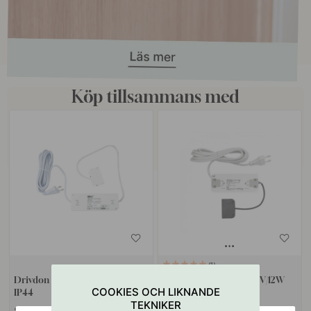
Köp tillsammans med
1
Drivdon UltraThin - 24V / 30W -
Drivdon UltraThin - 24V/12W
COOKIES OCH LIKNANDE
IP44
TEKNIKER
829 kr
569 kr