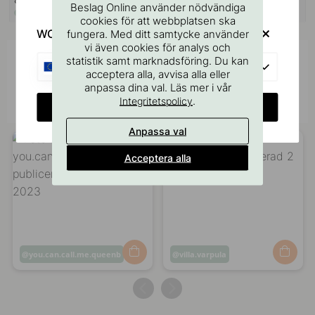
Beslag Online använder nödvändiga
I lager
I lager
cookies för att webbplatsen ska
WOULD YOU RATHER VISIT?
fungera. Med ditt samtycke använder
vi även cookies för analys och
statistik samt marknadsföring. Du kan
Inspireras av andra
EU
acceptera alla, avvisa alla eller
Tagga dina bilder med #beslagonline &
anpassa dina val. Läs mer i vår
@beslagonline för att synas här!
.
Integritetspolicy
CHANGE COUNTRY
Anpassa val
Acceptera alla
Inlägg
you.can.call.me.queenb
Inlägg
villa.varpula
publicerat
publicerat
av
av