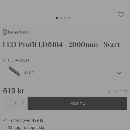
LED-Profil LD8104 - 2000mm - Svart
UTFÖRANDEN
Svart
519 kr
619
kr
Aluminium
I LAGER
I lager
Köp nu
Fri frakt över 499 kr
60 dagars öppet köp