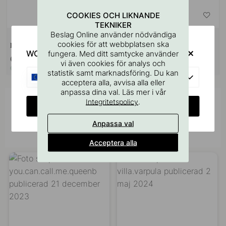
COOKIES OCH LIKNANDE
TEKNIKER
Beslag Online använder nödvändiga
+ LÄNGDER
cookies för att webbplatsen ska
LED - Strip Flexy 2216
Ändavslut LD8104 - 2/p - Svart
WOULD YOU RATHER VISIT?
fungera. Med ditt samtycke använder
619 kr
95 kr
vi även cookies för analys och
I lager
I lager
statistik samt marknadsföring. Du kan
EU
acceptera alla, avvisa alla eller
anpassa dina val. Läs mer i vår
.
Integritetspolicy
Inspireras av andra
CHANGE COUNTRY
Tagga dina bilder med #beslagonline &
Anpassa val
@beslagonline för att synas här!
Acceptera alla