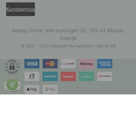
Kundservice
Beslag Online, Inre Kustvägen 32, 269 43 Båstad,
Sverige
© 2015 - 2026 Copyright BeslagOnline i Båstad AB