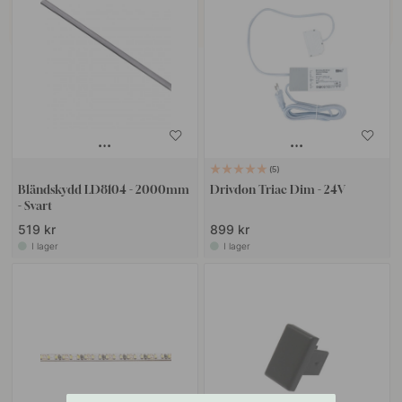
5
Bländskydd LD8104 - 2000mm
Drivdon Triac Dim - 24V
- Svart
519 kr
899 kr
I lager
I lager