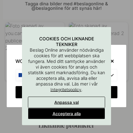
Tagga dina bilder med #beslagonline &
@beslagonline för att synas här!
COOKIES OCH LIKNANDE
TEKNIKER
Beslag Online använder nödvändiga
cookies för att webbplatsen ska
WOULD YOU RATHER VISIT?
fungera. Med ditt samtycke använder
vi även cookies för analys och
statistik samt marknadsföring. Du kan
EU
Inlägg
you.can.call.me.queenb
Inlägg
villa.varpula
acceptera alla, avvisa alla eller
publicerat
publicerat
anpassa dina val. Läs mer i vår
.
Integritetspolicy
av
av
CHANGE COUNTRY
Anpassa val
Acceptera alla
Liknande produkter