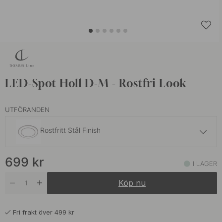
LED-Spot Holl D-M - Rostfri Look
UTFÖRANDEN
Rostfritt Stål Finish
699 kr
699
kr
Mattsvart
I LAGER
I lager
Köp nu
Fri frakt över 499 kr