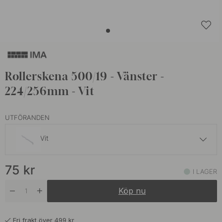
Rollerskena 500/19 - Vänster -
224/256mm - Vit
UTFÖRANDEN
Vit
75 kr
75
kr
Mörkgrå
I LAGER
I lager
Köp nu
Fri frakt över 499 kr