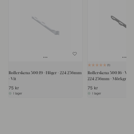
1
Rollerskena 500/19 - Höger - 224/256mm
Rollerskena 500/16 - Vänst
- Vit
224/256mm - Mörkgrå
75 kr
75 kr
I lager
I lager