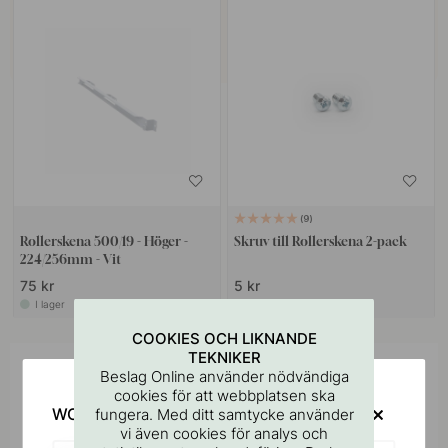
9
Rollerskena 500/19 - Höger -
Skruv till Rollerskena 2-pack
224/256mm - Vit
75 kr
5 kr
I lager
I lager
COOKIES OCH LIKNANDE
TEKNIKER
Inspireras av andra
Beslag Online använder nödvändiga
cookies för att webbplatsen ska
Tagga dina bilder med #beslagonline &
WOULD YOU RATHER VISIT?
fungera. Med ditt samtycke använder
@beslagonline för att synas här!
vi även cookies för analys och