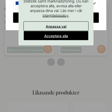
statistik samt marknadsföring. Du kan
EU
acceptera alla, avvisa alla eller
anpassa dina val. Läs mer i vår
.
Integritetspolicy
CHANGE COUNTRY
Anpassa val
Acceptera alla
Inlägg
you.can.call.me.queenb
Inlägg
villa.varpula
publicerat
publicerat
av
av
Liknande produkter