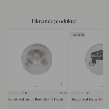
Liknande produkter
POPULAR
+ FÄRGER
14
3
Toalettvred Form - Rostfritt Stål Finish
Toalettvred Form - Krom