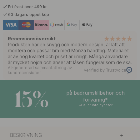
Fri frakt över 499 kr
169 kr
Rostfritt Stål Finish
60 dagars öppet köp
I lager
Recensionsöversikt
Produkten har en snygg och modern design, är lätt att
montera och passar bra med Monza handtag. Materialet
är av hög kvalitet och priset är rimligt. Många användare
är mycket nöjda och anser att låsen fungerar som de ska.
AI-genererad sammanfattning av
Verified by Trustvoice
kundrecensioner
15%
på badrumstillbehör och
förvaring*
*Gäller inte nyheter
BESKRIVNING