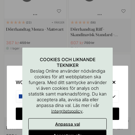
+ FÄRGER
22
56
Dörrhandtag Monza - Mattsvart
Dörrhandtag Riff -
Skandinavisk Standard -
Mattsvart
367 kr
607 kr
459 kr
759 kr
I lager
I lager
COOKIES OCH LIKNANDE
POPULAR
TEKNIKER
Beslag Online använder nödvändiga
cookies för att webbplatsen ska
WOULD YOU RATHER VISIT?
fungera. Med ditt samtycke använder
vi även cookies för analys och
statistik samt marknadsföring. Du kan
EU
acceptera alla, avvisa alla eller
anpassa dina val. Läs mer i vår
.
Integritetspolicy
CHANGE COUNTRY
+ FÄRGER
+ FÄRGER
17
14
Anpassa val
Dörrhandtag Skagen - Mattsvart
Dörrstopp Dexter - Mattsvart