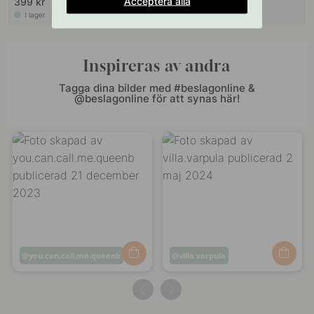
Acceptera alla
399 kr
299 kr
I lager
I lager
Inspireras av andra
Tagga dina bilder med #beslagonline &
@beslagonline för att synas här!
Inlägg
you.can.call.me.queenb
Inlägg
villa.varpula
publicerat
publicerat
av
av