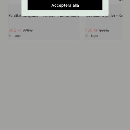
Acceptera alla
9
Ventilationsgaller - 598x125 - Aluminium
Ventilationsgaller - Rostfri
662 kr
739 kr
779 kr
869 kr
I lager
I lager