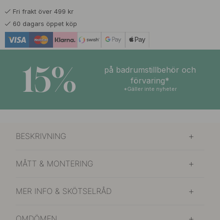
Fri frakt över 499 kr
739 kr
869 kr
Rostfritt Stål
60 dagars öppet köp
I lager
15%
på badrumstillbehör och
förvaring*
*Gäller inte nyheter
BESKRIVNING
MÅTT & MONTERING
MER INFO & SKÖTSELRÅD
OMDÖMEN