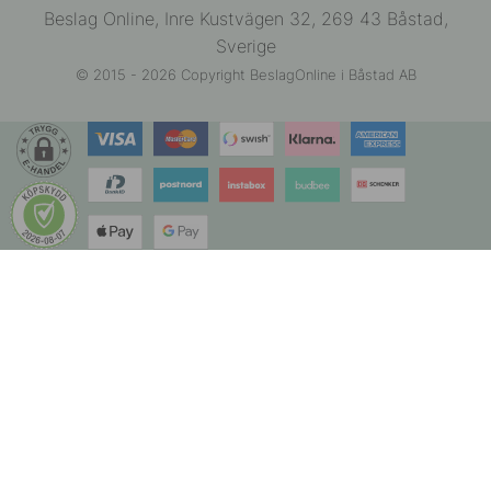
Beslag Online, Inre Kustvägen 32, 269 43 Båstad,
Sverige
© 2015 - 2026 Copyright BeslagOnline i Båstad AB