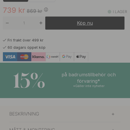
662 kr
779 kr
Mattsvart
I lager
739
kr
869
kr
I LAGER
680 kr
799 kr
Vit
Köp nu
I lager
Fri frakt över 499 kr
60 dagars öppet köp
15%
på badrumstillbehör och
förvaring*
*Gäller inte nyheter
BESKRIVNING
MÅTT & MONTERING