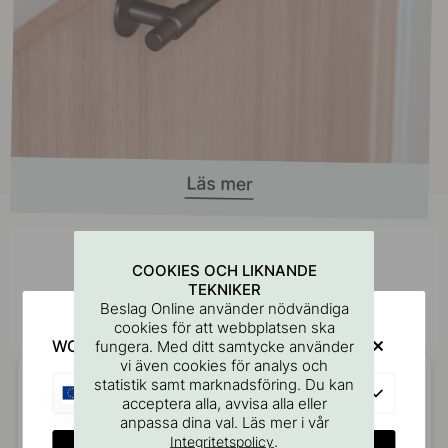
Inspireras av andra
COOKIES OCH LIKNANDE
TEKNIKER
Tagga dina bilder med #beslagonline &
@beslagonline för att synas här!
Beslag Online använder nödvändiga
cookies för att webbplatsen ska
WOULD YOU RATHER VISIT?
fungera. Med ditt samtycke använder
vi även cookies för analys och
statistik samt marknadsföring. Du kan
EU
acceptera alla, avvisa alla eller
anpassa dina val. Läs mer i vår
.
Integritetspolicy