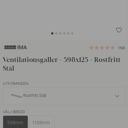
(10)
Ventilationsgaller - 598x125 - Rostfritt
Stål
UTFÖRANDEN
Rostfritt Stål
662 kr
779 kr
VÄLJ BREDD
Aluminium
I lager
598mm
1198mm