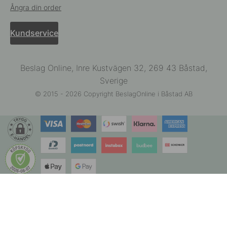
Ångra din order
Kundservice
Beslag Online, Inre Kustvägen 32, 269 43 Båstad,
Sverige
© 2015 - 2026 Copyright BeslagOnline i Båstad AB