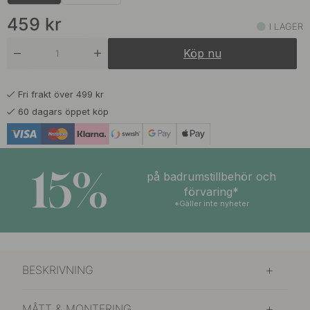
419 kr
Förnicklad/Natur Läder
I lager
459
kr
I LAGER
419 kr
Förnicklad/Svart Läder
Köp nu
I lager
549 kr
Svart/Svart Läder
Fri frakt över 499 kr
På väg in
60 dagars öppet köp
459 kr
Obehandlad Mässing/Brunt Läder
I lager
15%
549 kr
på badrumstillbehör och
Obehandlad Mässing/Läder Svart
I lager
förvaring*
*Gäller inte nyheter
549 kr
Polerad Mässing/Natur Läder
I lager
549 kr
Polerad Mässing/Svart Läder
BESKRIVNING
I lager
MÅTT & MONTERING