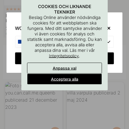
COOKIES OCH LIKNANDE
127
TEKNIKER
Borrmall för Handtag &
Beslag Online använder nödvändiga
Knoppar
cookies för att webbplatsen ska
WOULD YOU RATHER VISIT?
fungera. Med ditt samtycke använder
75 kr
vi även cookies för analys och
I lager
statistik samt marknadsföring. Du kan
EU
acceptera alla, avvisa alla eller
anpassa dina val. Läs mer i vår
Inspireras av andra
.
Integritetspolicy
CHANGE COUNTRY
Tagga dina bilder med #beslagonline &
Anpassa val
@beslagonline för att synas här!
Acceptera alla