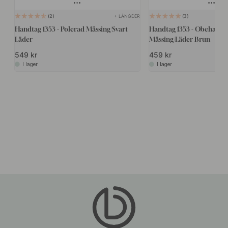
+ LÄNGDER
2
3
Handtag 1353 - Polerad Mässing/Svart
Handtag 1353 - Obehandl
Läder
Mässing/Läder Brun
549 kr
459 kr
I lager
I lager