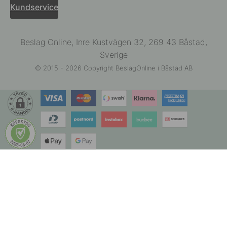
Kundservice
Beslag Online, Inre Kustvägen 32, 269 43 Båstad,
Sverige
© 2015 - 2026 Copyright BeslagOnline i Båstad AB