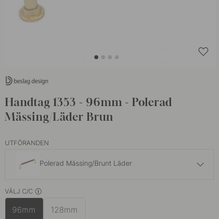
Handtag 1353 - 96mm - Polerad
Mässing/Läder Brun
UTFÖRANDEN
Polerad Mässing/Brunt Läder
419 kr
VÄLJ C/C
Förnicklad/Brunt Läder
I lager
96mm
128mm