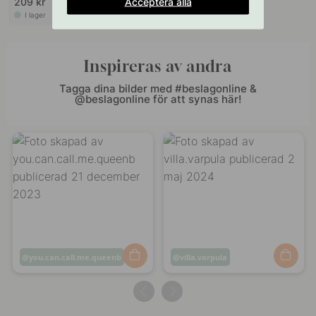
Acceptera alla
209 kr
I lager
Inspireras av andra
Tagga dina bilder med #beslagonline &
@beslagonline för att synas här!
Inlägg
you.can.call.me.queenb
Inlägg
villa.varpula
publicerat
publicerat
av
av