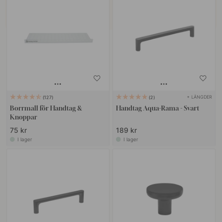
+ LÄNGDER
127
2
Borrmall för Handtag &
Handtag Aqua-Rama - Svart
Knoppar
75 kr
189 kr
I lager
I lager