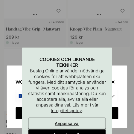
+ LÄNGDER
+ FÄRGER
Handtag Vibe Grip - Mattsvart
Knopp Vibe Plain - Mattsvart
209 kr
129 kr
I lager
I lager
COOKIES OCH LIKNANDE
TEKNIKER
Beslag Online använder nödvändiga
cookies för att webbplatsen ska
WOULD YOU RATHER VISIT?
fungera. Med ditt samtycke använder
vi även cookies för analys och
statistik samt marknadsföring. Du kan
EU
acceptera alla, avvisa alla eller
anpassa dina val. Läs mer i vår
.
Integritetspolicy
CHANGE COUNTRY
+ LÄNGDER
2
Profilhandtag Square Aqua -
Anpassa val
Svart