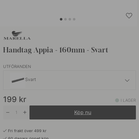
Handtag Appia - 160mm - Svart
UTFÖRANDEN
Svart
199 kr
199
kr
Vit
I LAGER
I lager
Köp nu
199 kr
Sand
I lager
Fri frakt över 499 kr
60 dagars öppet köp