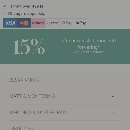
Fri frakt över 499 kr
239 kr
Rostfri Look
60 dagars öppet köp
I lager
15%
på badrumstillbehör och
förvaring*
*Gäller inte nyheter
BESKRIVNING
MÅTT & MONTERING
MER INFO & SKÖTSELRÅD
OMDÖMEN