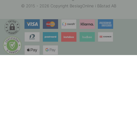
© 2015 - 2026 Copyright BeslagOnline i Båstad AB