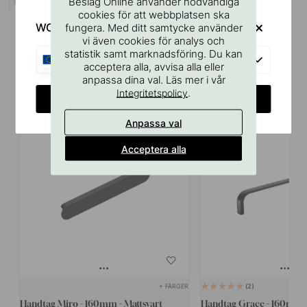
Beslag Online använder nödvändiga
I lager
cookies för att webbplatsen ska
WOULD YOU RATHER VISIT?
fungera. Med ditt samtycke använder
vi även cookies för analys och
statistik samt marknadsföring. Du kan
EU
acceptera alla, avvisa alla eller
anpassa dina val. Läs mer i vår
Liknande produkter
.
Integritetspolicy
CHANGE COUNTRY
Anpassa val
20
Acceptera alla
+ FÄRGER
2
Handtag Miro - 160mm - Mattsvart
Handtag Grace - 160mm -