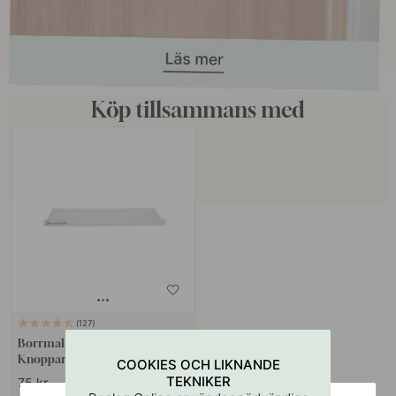
Köp tillsammans med
127
Borrmall för Handtag &
Knoppar
COOKIES OCH LIKNANDE
TEKNIKER
75 kr