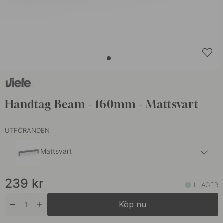
Handtag Beam - 160mm - Mattsvart
UTFÖRANDEN
Mattsvart
239 kr
239
kr
Borstad Titansvart
I LAGER
I lager
Köp nu
239 kr
Mörk Borstad Mässing
På väg in