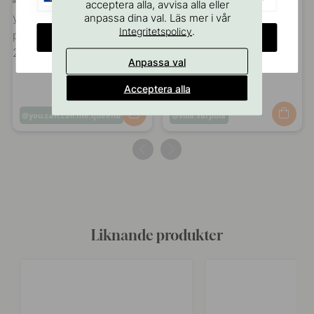
acceptera alla, avvisa alla eller
anpassa dina val. Läs mer i vår
.
Integritetspolicy
CHANGE COUNTRY
Anpassa val
Acceptera alla
Inlägg
you.can.call.me.queenb
Inlägg
villa.varpula
publicerat
publicerat
av
av
Liknande produkter