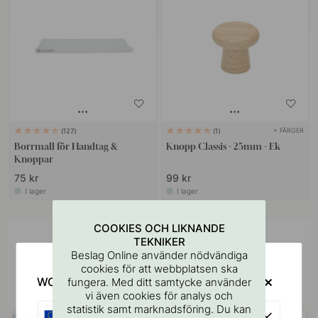
+ FÄRGER
127
1
Borrmall för Handtag &
Knopp Classis - 25mm - Ek
Knoppar
75 kr
99 kr
I lager
I lager
COOKIES OCH LIKNANDE
Inspireras av andra
TEKNIKER
Beslag Online använder nödvändiga
Tagga dina bilder med #beslagonline &
cookies för att webbplatsen ska
@beslagonline för att synas här!
WOULD YOU RATHER VISIT?
fungera. Med ditt samtycke använder
vi även cookies för analys och
statistik samt marknadsföring. Du kan
EU