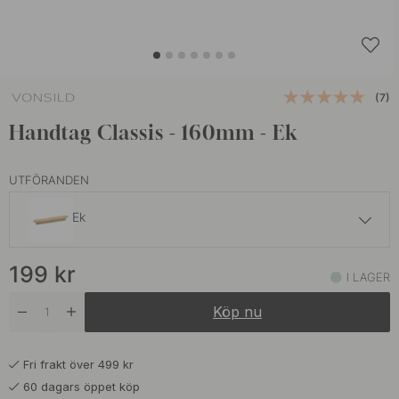
(7)
Handtag Classis - 160mm - Ek
UTFÖRANDEN
Ek
259 kr
199
kr
Valnöt
I LAGER
I lager
Köp nu
Fri frakt över 499 kr
60 dagars öppet köp