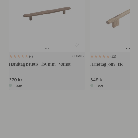
+ FÄRGER
4
22
Handtag Brutus - 160mm - Valnöt
Handtag Join - Ek
279 kr
349 kr
I lager
I lager