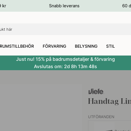
ger
9 kr
Snabb leverans
60 d
ger
ger
RUMSTILLBEHÖR
FÖRVARING
BELYSNING
STIL
Just nu! 15% på badrumsdetaljer & förvaring
Avslutas om:
2d
8h
13m
47s
Handtag Lin
UTFÖRANDEN