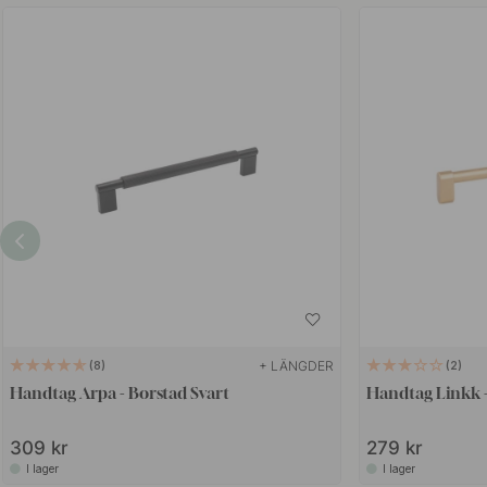
+ LÄNGDER
8
2
Handtag Arpa - Borstad Svart
Handtag Linkk 
309 kr
279 kr
I lager
I lager