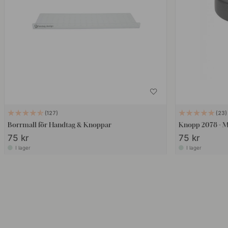
127
23
Borrmall för Handtag & Knoppar
Knopp 2078 - M
75 kr
75 kr
I lager
I lager