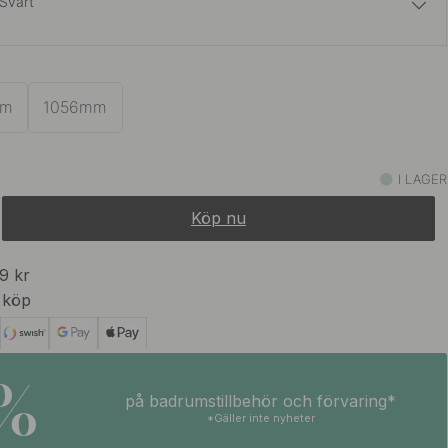
Svart
279 kr
 Mässing
I lager
mm
1056mm
349 kr
 Stål Finish
I lager
I LAGER
Köp nu
99 kr
 köp
5%
på badrumstillbehör och förvaring*
*Gäller inte nyheter