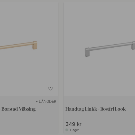
+ LÄNGDER
- Borstad Mässing
Handtag Linkk - Rostfri Look
349 kr
I lager