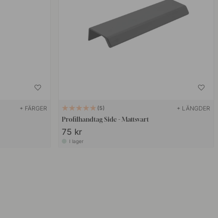
+ FÄRGER
+ LÄNGDER
5
Profilhandtag Side - Mattsvart
75 kr
I lager