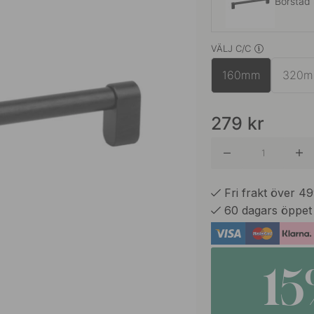
Borstad 
VÄLJ C/C
Borstad
160mm
320
Rostfritt
279
kr
Fri frakt över 4
60 dagars öppet
1