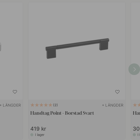
+ LÄNGDER
+ LÄNGDER
2
Handtag Point - Borstad Svart
Han
419 kr
30
I lager
I