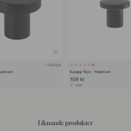
+ FÄRGER
1
attsvart
Knopp Skye - Mattsvart
109 kr
I lager
Liknande produkter