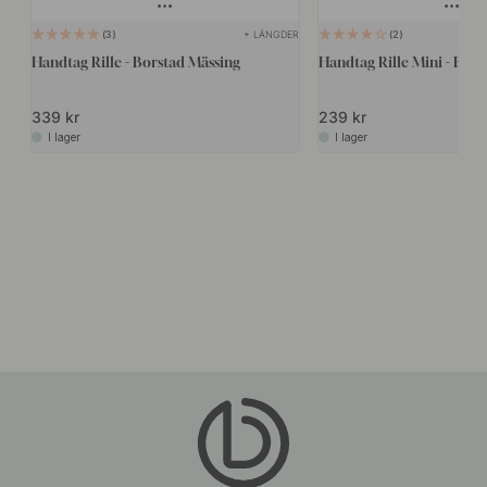
+ LÄNGDER
3
2
Handtag Rille - Borstad Mässing
Handtag Rille Mini - Bors
339 kr
239 kr
I lager
I lager