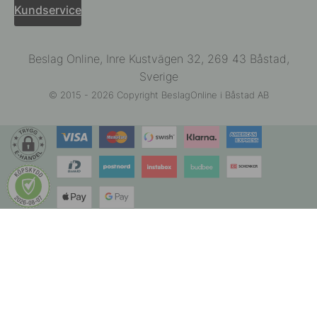
Kundservice
Beslag Online, Inre Kustvägen 32, 269 43 Båstad,
Sverige
© 2015 - 2026 Copyright BeslagOnline i Båstad AB