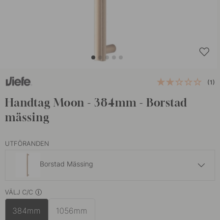
(1)
Handtag Moon - 384mm - Borstad
mässing
UTFÖRANDEN
Borstad Mässing
829 kr
VÄLJ C/C
Borstad Svart
I lager
384mm
1056mm