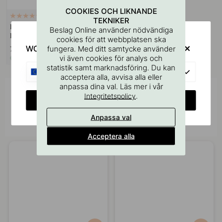
COOKIES OCH LIKNANDE
127
TEKNIKER
Borrmall för Handtag &
Beslag Online använder nödvändiga
Knoppar
cookies för att webbplatsen ska
WOULD YOU RATHER VISIT?
fungera. Med ditt samtycke använder
75 kr
vi även cookies för analys och
I lager
statistik samt marknadsföring. Du kan
EU
acceptera alla, avvisa alla eller
anpassa dina val. Läs mer i vår
Inspireras av andra
.
Integritetspolicy
CHANGE COUNTRY
Tagga dina bilder med #beslagonline &
Anpassa val
@beslagonline för att synas här!
Acceptera alla