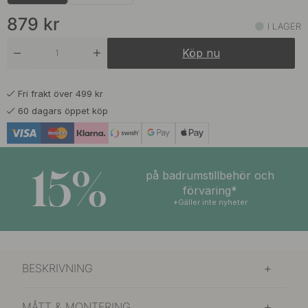
829 kr
Rostfri Look
I lager
879
kr
I LAGER
Köp nu
Fri frakt över 499 kr
60 dagars öppet köp
15%
på badrumstillbehör och
förvaring*
*Gäller inte nyheter
BESKRIVNING
MÅTT & MONTERING