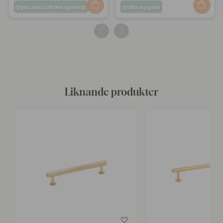
Inlägg
you.can.call.me.queenb
Inlägg
villa.varpula
publicerat
publicerat
av
av
Liknande produkter