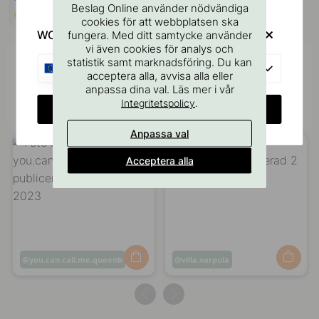
159 kr
Beslag Online använder nödvändiga
På väg in
cookies för att webbplatsen ska
WOULD YOU RATHER VISIT?
fungera. Med ditt samtycke använder
vi även cookies för analys och
statistik samt marknadsföring. Du kan
Inspireras av andra
EU
acceptera alla, avvisa alla eller
anpassa dina val. Läs mer i vår
Tagga dina bilder med #beslagonline &
@beslagonline för att synas här!
.
Integritetspolicy
CHANGE COUNTRY
Anpassa val
Acceptera alla
Inlägg
you.can.call.me.queenb
Inlägg
villa.varpula
publicerat
publicerat
av
av