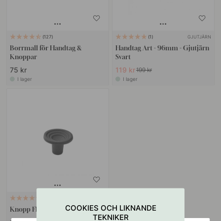
GJUTJÄRN
127
1
Borrmall för Handtag &
Handtag Art - 96mm - Gjutjärn
Knoppar
Svart
75 kr
119 kr
199 kr
I lager
I lager
VÄGGFÄSTE
2
COOKIES OCH LIKNANDE
Knopp Fleur - Gjutjärn Svart
TEKNIKER