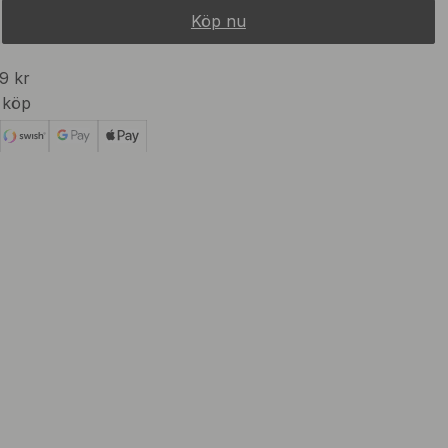
Köp nu
99 kr
 köp