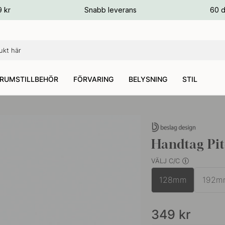
ger
9 kr
Snabb leverans
60 d
ger
ger
RUMSTILLBEHÖR
FÖRVARING
BELYSNING
STIL
Handtag Pit
VÄLJ C/C
128mm
192m
349
kr