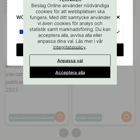
75 kr
209 kr
Beslag Online använder nödvändiga
cookies för att webbplatsen ska
I lager
I lager
WOULD YOU RATHER VISIT?
fungera. Med ditt samtycke använder
vi även cookies för analys och
statistik samt marknadsföring. Du kan
EU
Inspireras av andra
acceptera alla, avvisa alla eller
anpassa dina val. Läs mer i vår
Tagga dina bilder med #beslagonline &
.
Integritetspolicy
@beslagonline för att synas här!
CHANGE COUNTRY
Anpassa val
Acceptera alla
Inlägg
you.can.call.me.queenb
Inlägg
villa.varpula
publicerat
publicerat
av
av