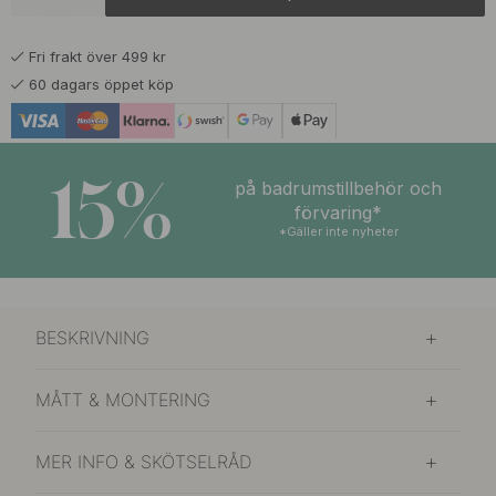
569 kr
Brunerad Mässing
I lager
Fri frakt över 499 kr
499 kr
Ek/Svart
60 dagars öppet köp
I lager
469 kr
Förnicklad
På väg in
15%
på badrumstillbehör och
469 kr
förvaring*
Mattsvart
I lager
*Gäller inte nyheter
469 kr
Mässing
I lager
BESKRIVNING
MÅTT & MONTERING
MER INFO & SKÖTSELRÅD