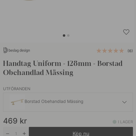
(6)
Handtag Uniform - 128mm - Borstad
Obehandlad Mässing
UTFÖRANDEN
Borstad Obehandlad Mässing
469 kr
469
kr
Borstat Rostfritt Stål
I LAGER
På väg in
Köp nu