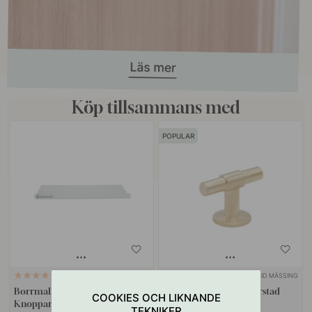
Köp tillsammans med
POPULAR
SOLID MÄSSING
127
13
Borrmall för Handtag &
Knopp T Uniform - Borstad
COOKIES OCH LIKNANDE
Knoppar
Obehandlad Mässing
TEKNIKER