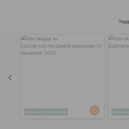
Tagg
Inlägg
you.can.call.me.queenb
Inlägg
villa.va
publicerat
publicer
av
av