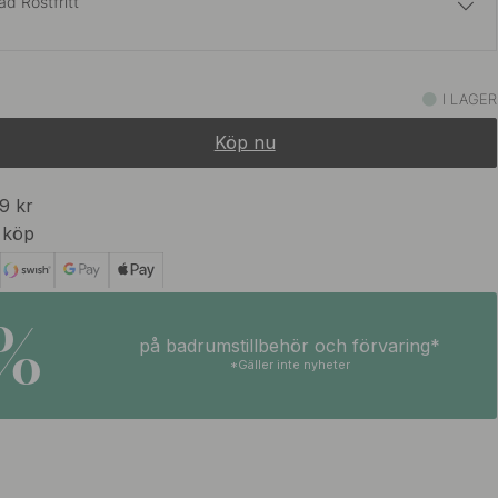
ad Rostfritt
469 kr
ostfritt Stål
I LAGER
På väg in
Köp nu
469 kr
 Obehandlad Mässing
I lager
99 kr
 köp
569 kr
d Mässing
I lager
5%
på badrumstillbehör och förvaring*
499 kr
*Gäller inte nyheter
I lager
469 kr
ad
På väg in