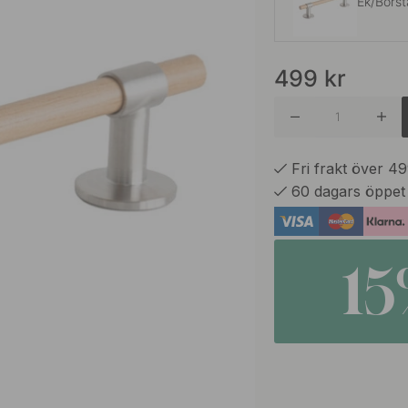
Ek/Borst
499
kr
Borstat R
Borstad
Fri frakt över 4
60 dagars öppet
Brunera
1
Ek/Svart
Förnickl