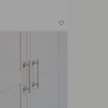
Mattsva
Mässing