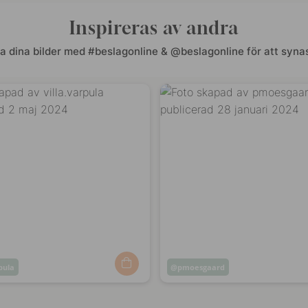
Inspireras av andra
a dina bilder med #beslagonline & @beslagonline för att synas
rpula
Inlägg
pmoesgaard
at
publicerat
av