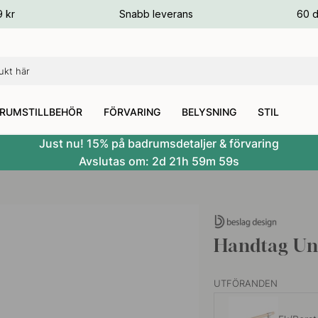
ger
9 kr
Snabb leverans
60 d
ger
ger
RUMSTILLBEHÖR
FÖRVARING
BELYSNING
STIL
Just nu! 15% på badrumsdetaljer & förvaring
Avslutas om:
2d
21h
59m
58s
Handtag Uni
UTFÖRANDEN