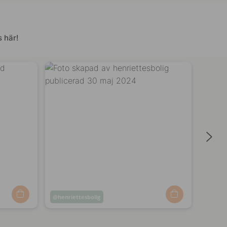
 här!
Inlägg
henriettesbolig
Inläg
mari
publicerat
publi
av
av