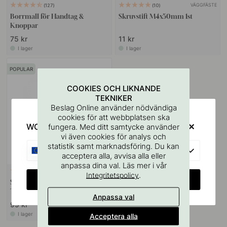
VÄGGFÄSTE
127
10
Borrmall för Handtag &
Skruvstift M4x50mm 1st
Knoppar
75 kr
11 kr
I lager
I lager
POPULAR
COOKIES OCH LIKNANDE
TEKNIKER
Beslag Online använder nödvändiga
cookies för att webbplatsen ska
WOULD YOU RATHER VISIT?
fungera. Med ditt samtycke använder
vi även cookies för analys och
statistik samt marknadsföring. Du kan
EU
acceptera alla, avvisa alla eller
anpassa dina val. Läs mer i vår
+ FÄRGER
15
.
Integritetspolicy
CHANGE COUNTRY
Skålhandtag 3922 - 64mm -
Tenn
Anpassa val
99 kr
I lager
Acceptera alla