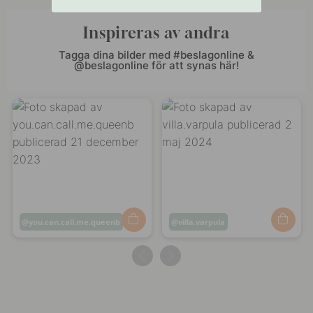
Inspireras av andra
Tagga dina bilder med #beslagonline &
@beslagonline för att synas här!
Inlägg
you.can.call.me.queenb
Inlägg
villa.varpula
publicerat
publicerat
av
av