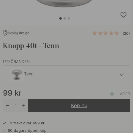
(20)
Knopp 401 - Tenn
UTFÖRANDEN
Tenn
99 kr
99
kr
Antik Svart
I LAGER
I lager
Köp nu
119 kr
Antik
I lager
Fri frakt över 499 kr
89 kr
Förnicklad
60 dagars öppet köp
I lager