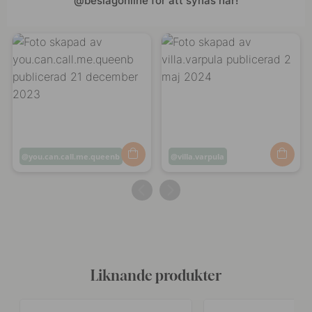
@beslagonline för att synas här!
Inlägg
you.can.call.me.queenb
Inlägg
villa.varpula
publicerat
publicerat
av
av
Liknande produkter