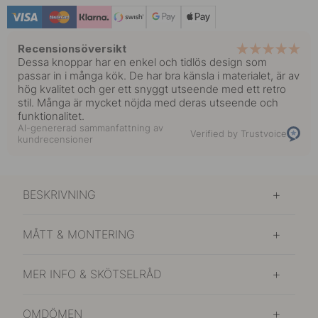
149 kr
Matt Mässing
I lager
Recensionsöversikt
Dessa knoppar har en enkel och tidlös design som
149 kr
passar in i många kök. De har bra känsla i materialet, är av
Polerad Mässing
I lager
hög kvalitet och ger ett snyggt utseende med ett retro
stil. Många är mycket nöjda med deras utseende och
funktionalitet.
99 kr
Rostfritt Stål Finish
AI-genererad sammanfattning av
I lager
Verified by Trustvoice
kundrecensioner
BESKRIVNING
MÅTT & MONTERING
MER INFO & SKÖTSELRÅD
OMDÖMEN