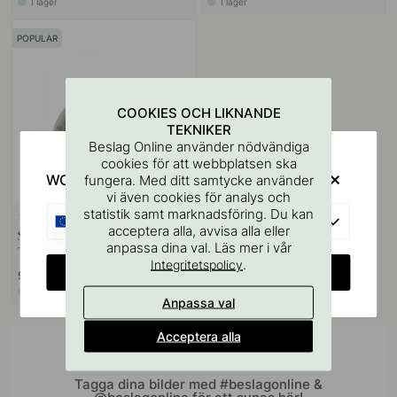
I lager
I lager
POPULAR
COOKIES OCH LIKNANDE
TEKNIKER
Beslag Online använder nödvändiga
cookies för att webbplatsen ska
WOULD YOU RATHER VISIT?
fungera. Med ditt samtycke använder
vi även cookies för analys och
statistik samt marknadsföring. Du kan
+ FÄRGER
15
EU
acceptera alla, avvisa alla eller
Skålhandtag 3922 - 64mm -
anpassa dina val. Läs mer i vår
Tenn
.
Integritetspolicy
CHANGE COUNTRY
99 kr
I lager
Anpassa val
Acceptera alla
Inspireras av andra
Tagga dina bilder med #beslagonline &