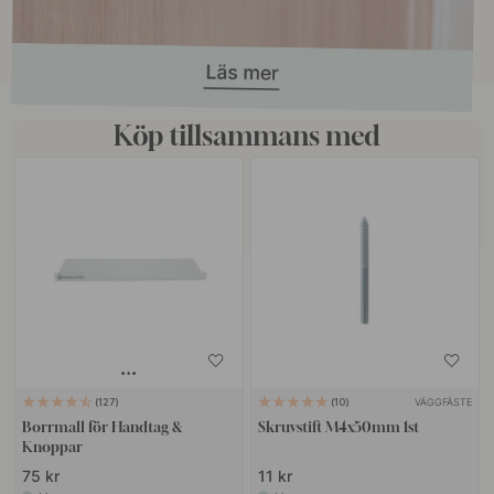
Köp tillsammans med
VÄGGFÄSTE
127
10
Borrmall för Handtag &
Skruvstift M4x50mm 1st
Knoppar
75 kr
11 kr