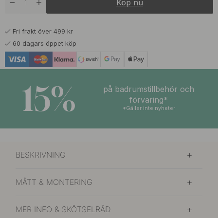
Köp nu
189 kr
Brunerad Mässing
I lager
Fri frakt över 499 kr
169 kr
Förnicklad
60 dagars öppet köp
I lager
169 kr
Polerad Mässing
I lager
15%
på badrumstillbehör och
förvaring*
*Gäller inte nyheter
BESKRIVNING
MÅTT & MONTERING
MER INFO & SKÖTSELRÅD