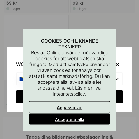
69 kr
99 kr
I lager
I lager
COOKIES OCH LIKNANDE
TEKNIKER
Beslag Online använder nödvändiga
cookies för att webbplatsen ska
WOULD YOU RATHER VISIT?
fungera. Med ditt samtycke använder
vi även cookies för analys och
statistik samt marknadsföring. Du kan
EU
acceptera alla, avvisa alla eller
+ LÄNGDER
9
anpassa dina val. Läs mer i vår
Handtag Spira - Mattsvart
.
Integritetspolicy
CHANGE COUNTRY
209 kr
I lager
Anpassa val
Acceptera alla
Inspireras av andra
Tagga dina bilder med #beslagonline &