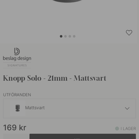
Knopp Solo - 21mm - Mattsvart
UTFÖRANDEN
Mattsvart
169 kr
169
kr
Borstad Rostfritt
I LAGER
I lager