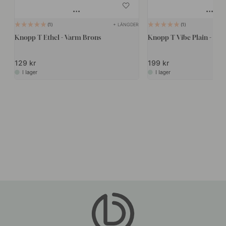
+ LÄNGDER
1
1
Knopp T Ethel - Varm Brons
Knopp T Vibe Plain - Mö
129 kr
199 kr
I lager
I lager