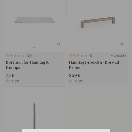
+ LÄNGDER
127
9
Borrmall för Handtag &
Handtag Brooklyn - Borstad
Knoppar
Brons
75 kr
259 kr
I lager
I lager