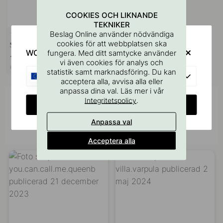
COOKIES OCH LIKNANDE
TEKNIKER
Beslag Online använder nödvändiga
VÄGGFÄSTE
10
cookies för att webbplatsen ska
Skruvstift M4x50mm 1st
WOULD YOU RATHER VISIT?
fungera. Med ditt samtycke använder
11 kr
vi även cookies för analys och
I lager
statistik samt marknadsföring. Du kan
EU
acceptera alla, avvisa alla eller
anpassa dina val. Läs mer i vår
.
Integritetspolicy
Inspireras av andra
CHANGE COUNTRY
Tagga dina bilder med #beslagonline &
Anpassa val
@beslagonline för att synas här!
Acceptera alla