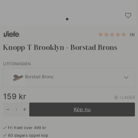
(5)
Knopp T Brooklyn - Borstad Brons
UTFÖRANDEN
Borstad Brons
159 kr
159
kr
Borstad Svart
I LAGER
I lager
Köp nu
159 kr
Borstad Titansvart
I lager
Fri frakt över 499 kr
159 kr
Mörk Borstad Mässing
60 dagars öppet köp
I lager