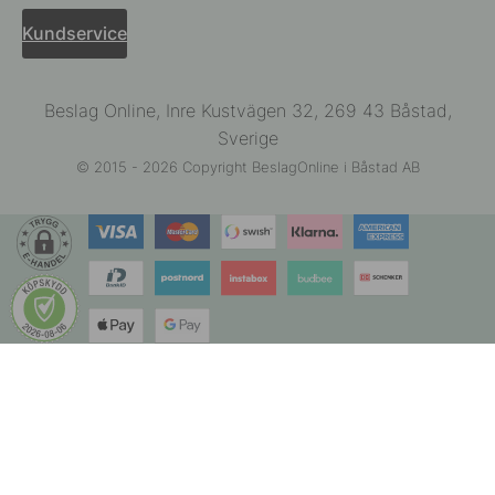
Kundservice
Beslag Online, Inre Kustvägen 32, 269 43 Båstad,
Sverige
© 2015 - 2026 Copyright BeslagOnline i Båstad AB