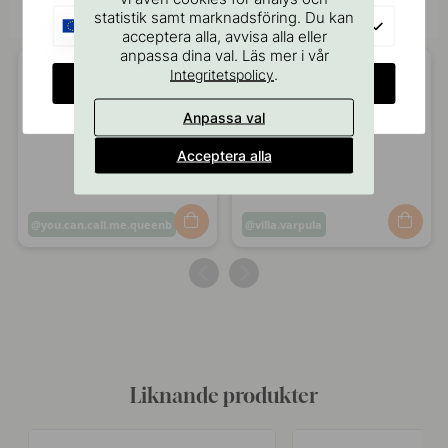
@beslagonline för att synas här!
statistik samt marknadsföring. Du kan
EU
acceptera alla, avvisa alla eller
anpassa dina val. Läs mer i vår
.
Integritetspolicy
CHANGE COUNTRY
Anpassa val
Acceptera alla
Inlägg
you.can.call.me.queenb
Inlägg
villa.varpula
publicerat
publicerat
av
av
Liknande produkter