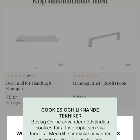
Köp tillsammans med
127
3
Borrmall för Handtag &
Handtag Ethel - Rostfri Look
Knoppar
75 kr
109 kr
I lager
I lager
COOKIES OCH LIKNANDE
TEKNIKER
Beslag Online använder nödvändiga
Inspireras av andra
cookies för att webbplatsen ska
WOULD YOU RATHER VISIT?
fungera. Med ditt samtycke använder
Tagga dina bilder med #beslagonline &
vi även cookies för analys och