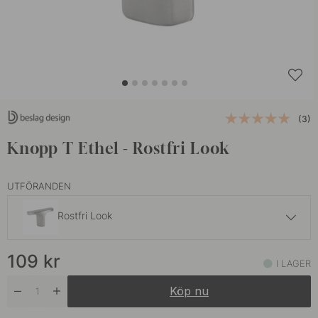
(3)
Knopp T Ethel - Rostfri Look
UTFÖRANDEN
Rostfri Look
109 kr
109
kr
Borstad Mässing
I LAGER
I lager
Köp nu
109 kr
Mattsvart
I lager