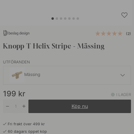
(2)
Knopp T Helix Stripe - Mässing
UTFÖRANDEN
Mässing
199 kr
199
kr
Antik Brons
I LAGER
I lager
Köp nu
169 kr
Mattsvart
I lager
Fri frakt över 499 kr
199 kr
Mörk Brons
60 dagars öppet köp
I lager