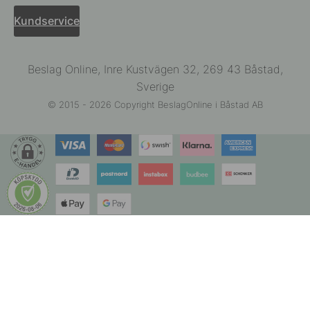
Kundservice
Beslag Online, Inre Kustvägen 32, 269 43 Båstad,
Sverige
© 2015 - 2026 Copyright BeslagOnline i Båstad AB