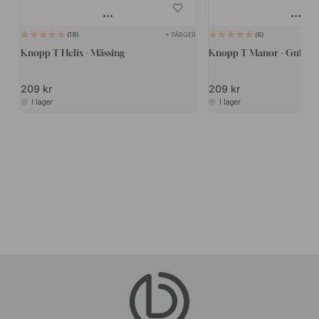
+ FÄRGER
18
6
Knopp T Helix - Mässing
Knopp T Manor - Guld
209 kr
209 kr
I lager
I lager