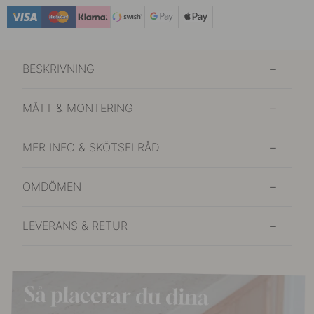
169 kr
Rostfritt Stål Finish
I lager
BESKRIVNING
MÅTT & MONTERING
MER INFO & SKÖTSELRÅD
OMDÖMEN
LEVERANS & RETUR