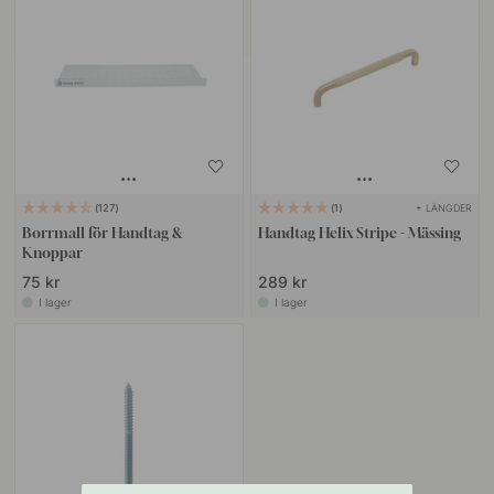
+ LÄNGDER
127
1
Borrmall för Handtag &
Handtag Helix Stripe - Mässing
Knoppar
75 kr
289 kr
I lager
I lager