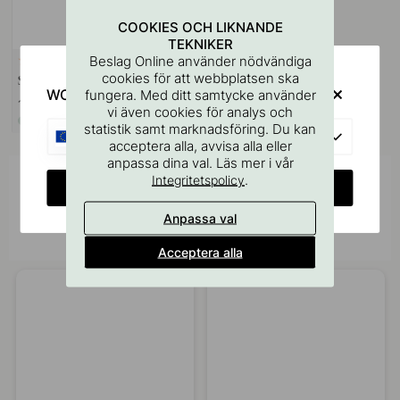
COOKIES OCH LIKNANDE
TEKNIKER
Beslag Online använder nödvändiga
VÄGGFÄSTE
9
cookies för att webbplatsen ska
Skruvstift M4x50mm 1st
WOULD YOU RATHER VISIT?
fungera. Med ditt samtycke använder
11 kr
vi även cookies för analys och
I lager
statistik samt marknadsföring. Du kan
EU
acceptera alla, avvisa alla eller
anpassa dina val. Läs mer i vår
.
Integritetspolicy
Inspireras av andra
CHANGE COUNTRY
Tagga dina bilder med #beslagonline &
Anpassa val
@beslagonline för att synas här!
Acceptera alla