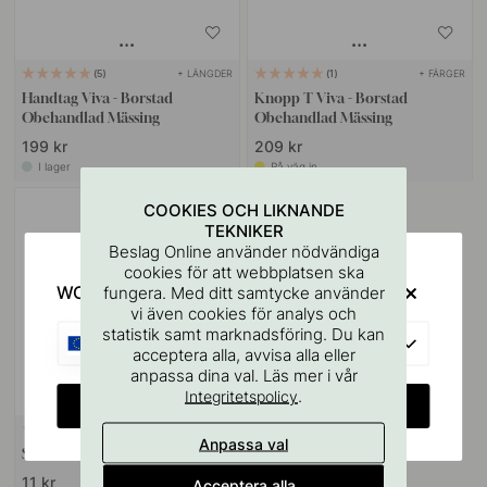
+ LÄNGDER
+ FÄRGER
5
1
Handtag Viva - Borstad
Knopp T Viva - Borstad
Obehandlad Mässing
Obehandlad Mässing
199 kr
209 kr
I lager
På väg in
COOKIES OCH LIKNANDE
TEKNIKER
Beslag Online använder nödvändiga
cookies för att webbplatsen ska
WOULD YOU RATHER VISIT?
fungera. Med ditt samtycke använder
vi även cookies för analys och
statistik samt marknadsföring. Du kan
EU
acceptera alla, avvisa alla eller
anpassa dina val. Läs mer i vår
.
Integritetspolicy
CHANGE COUNTRY
VÄGGFÄSTE
10
Anpassa val
Skruvstift M4x50mm 1st
11 kr
Acceptera alla