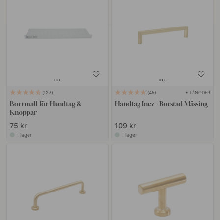
+ LÄNGDER
127
45
Borrmall för Handtag &
Handtag Inez - Borstad Mässing
Knoppar
75 kr
109 kr
I lager
I lager