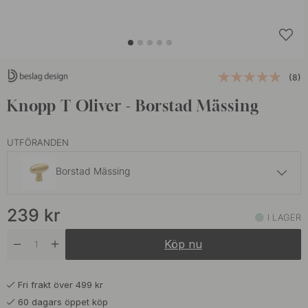
(8)
Knopp T Oliver - Borstad Mässing
UTFÖRANDEN
Borstad Mässing
249 kr
239
kr
Brunerad Mässing
I LAGER
I lager
Köp nu
209 kr
Förnicklad
I lager
Fri frakt över 499 kr
209 kr
Mattsvart
60 dagars öppet köp
På väg in