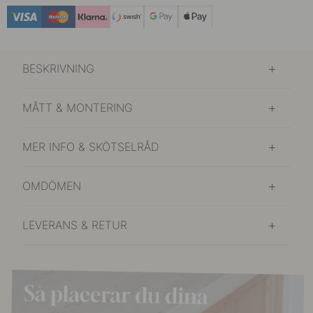
239 kr
Polerad Mässing
I lager
BESKRIVNING
209 kr
Rostfri Look
I lager
MÅTT & MONTERING
MER INFO & SKÖTSELRÅD
OMDÖMEN
LEVERANS & RETUR