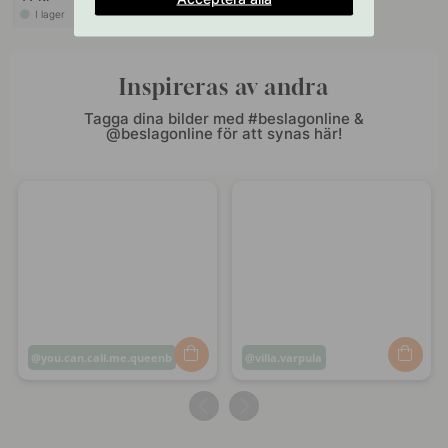
I lager
Inspireras av andra
Tagga dina bilder med #beslagonline &
@beslagonline för att synas här!
Inlägg
you.can.call.me.queenb
Inlägg
villa.varpula
publicerat
publicerat
av
av