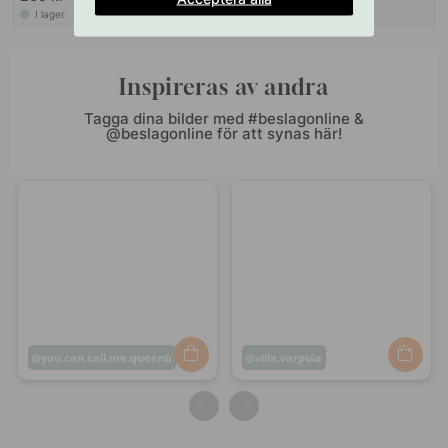
I lager
I lager
Inspireras av andra
Tagga dina bilder med #beslagonline &
@beslagonline för att synas här!
Inlägg
you.can.call.me.queenb
Inlägg
villa.varpula
publicerat
publicerat
av
av