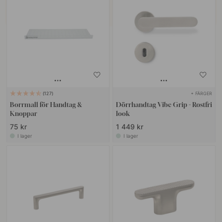
+ FÄRGER
127
Borrmall för Handtag &
Dörrhandtag Vibe Grip - Rostfri
Knoppar
look
75 kr
1 449 kr
I lager
I lager