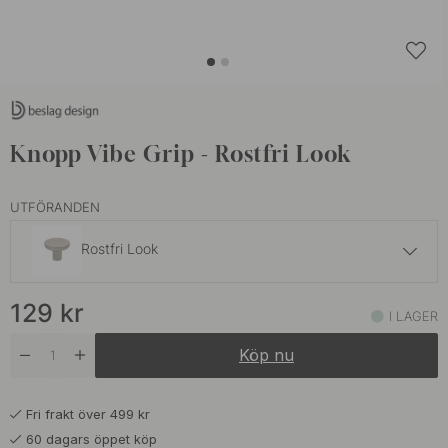
Knopp Vibe Grip - Rostfri Look
UTFÖRANDEN
Rostfri Look
129 kr
129
kr
Mattsvart
I LAGER
I lager
Köp nu
159 kr
Mörk Brons
I lager
Fri frakt över 499 kr
60 dagars öppet köp