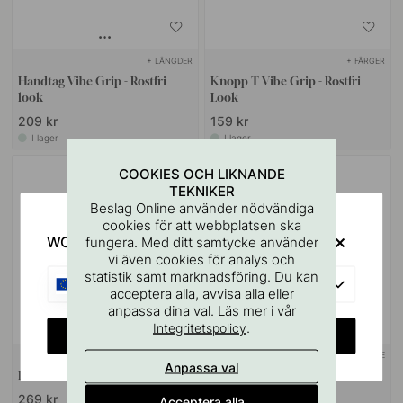
+ LÄNGDER
+ FÄRGER
Handtag Vibe Grip - Rostfri
Knopp T Vibe Grip - Rostfri
look
Look
209 kr
159 kr
I lager
I lager
COOKIES OCH LIKNANDE
TEKNIKER
Beslag Online använder nödvändiga
cookies för att webbplatsen ska
WOULD YOU RATHER VISIT?
fungera. Med ditt samtycke använder
vi även cookies för analys och
statistik samt marknadsföring. Du kan
EU
acceptera alla, avvisa alla eller
anpassa dina val. Läs mer i vår
.
Integritetspolicy
CHANGE COUNTRY
+ FÄRGER
VÄGGFÄSTE
9
Anpassa val
Krok Vibe Grip - Rostfri Look
Skruvstift M4x50mm 1st
269 kr
11 kr
Acceptera alla