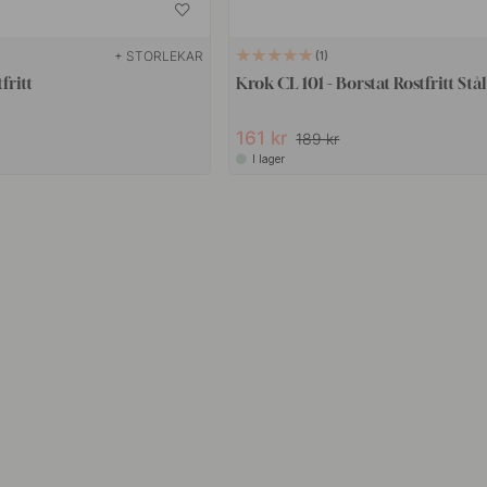
+ STORLEKAR
1
fritt
Krok CL 101 - Borstat Rostfritt Stål
161 kr
189 kr
I lager