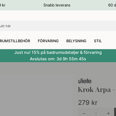
ger
9 kr
Snabb leverans
60 d
ger
ger
RUMSTILLBEHÖR
FÖRVARING
BELYSNING
STIL
Just nu! 15% på badrumsdetaljer & förvaring
Avslutas om:
3d
9h
55m
44s
Krok Arpa -
279
kr