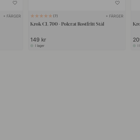
+ FÄRGER
+ FÄRGER
7
Krok CL 700 - Polerat Rostfritt Stål
Kro
149 kr
20
I lager
I