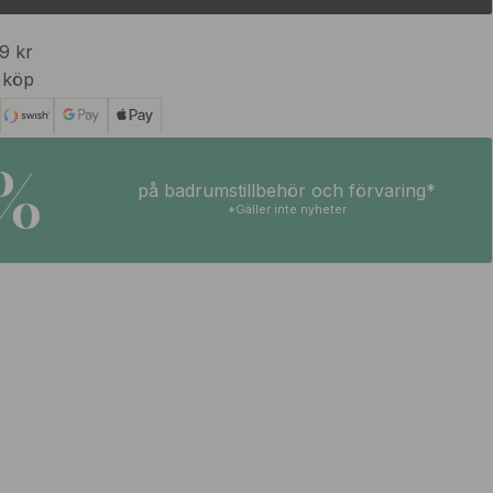
99 kr
 köp
5%
på badrumstillbehör och förvaring*
*Gäller inte nyheter