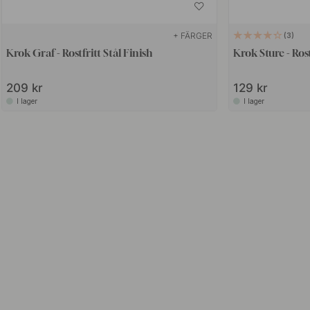
+ FÄRGER
3
Krok Graf - Rostfritt Stål Finish
Krok Sture - Rost
209 kr
129 kr
I lager
I lager