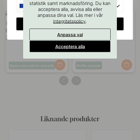
statistik samt marknadsföring. Du kan
EU
acceptera alla, avvisa alla eller
anpassa dina val. Läs mer i vår
.
Integritetspolicy
CHANGE COUNTRY
Anpassa val
Acceptera alla
Inlägg
you.can.call.me.queenb
Inlägg
villa.varpula
publicerat
publicerat
av
av
Liknande produkter