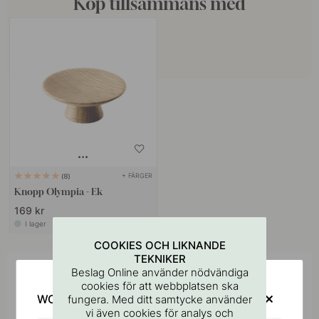
Köp tillsammans med
+ FÄRGER
8
Knopp Olympia - Ek
169 kr
I lager
COOKIES OCH LIKNANDE
TEKNIKER
Beslag Online använder nödvändiga
Inspireras av andra
cookies för att webbplatsen ska
Tagga dina bilder med #beslagonline &
WOULD YOU RATHER VISIT?
fungera. Med ditt samtycke använder
@beslagonline för att synas här!
vi även cookies för analys och