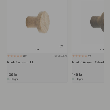
+ STORLEKAR
16
6
Krok Circum - Ek
Krok Circum - Valnöt
139 kr
149 kr
I lager
I lager