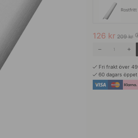
Rostfritt
126
kr
Rostfritt
209
kr
Fri frakt över 4
60 dagars öppet