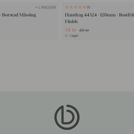
+ LÄNGDER
1
- Borstad Mässing
Handtag 44324 - 128mm - Rostfritt Stål
Finish
14 kr
49 kr
I lager