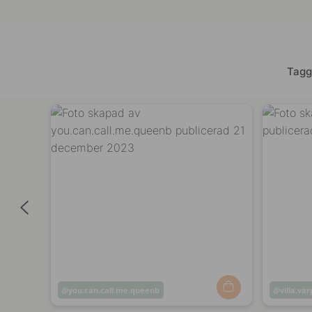
Tagg
Inlägg
you.can.call.me.queenb
Inlägg
villa.va
publicerat
publicer