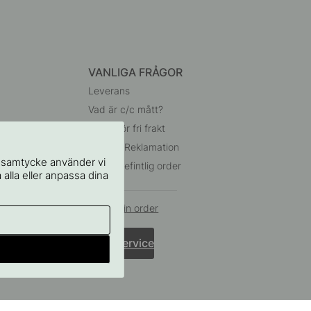
VANLIGA FRÅGOR
Leverans
Vad är c/c mått?
Villkor för fri frakt
Retur & Reklamation
t samtycke använder vi
Ändra befintlig order
 alla eller anpassa dina
Ångra din order
Kundservice