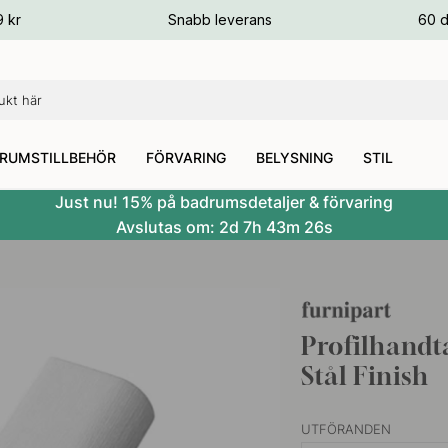
ger
9 kr
Snabb leverans
60 d
ger
ger
RUMSTILLBEHÖR
FÖRVARING
BELYSNING
STIL
Just nu! 15% på badrumsdetaljer & förvaring
Avslutas om:
2d
7h
43m
25s
Profilhandt
Stål Finish
UTFÖRANDEN