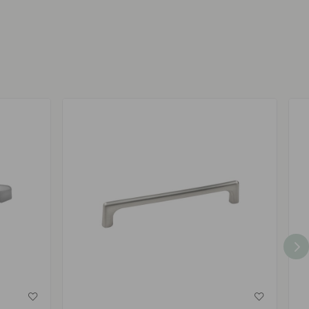
av
av