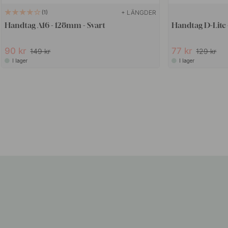
+ LÄNGDER
1
Handtag A16 - 128mm - Svart
Handtag D-Lite 
90 kr
77 kr
149 kr
129 kr
I lager
I lager