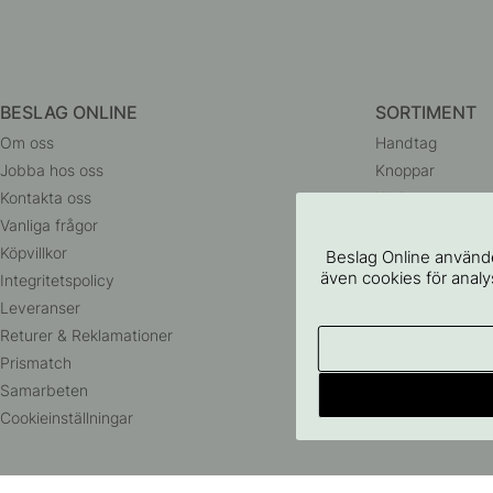
BESLAG ONLINE
SORTIMENT
Om oss
Handtag
Jobba hos oss
Knoppar
Kontakta oss
Krokar
Vanliga frågor
Dörrhandtag
Köpvillkor
Badrumstillbehö
Beslag Online använde
även cookies för analys
Integritetspolicy
Förvaring
Leveranser
Belysning
Returer & Reklamationer
Husnummer
Prismatch
Outlet
Samarbeten
Cookieinställningar