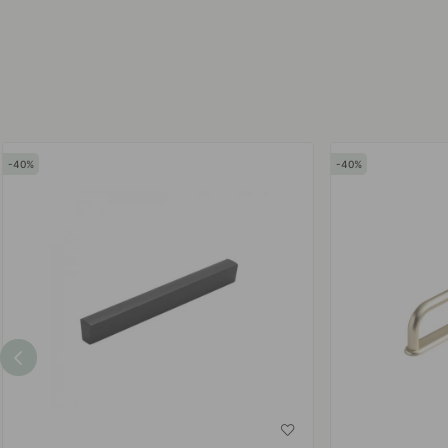
av
av
40
40