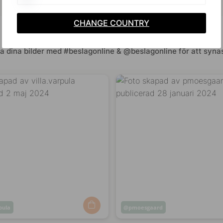
CHANGE COUNTRY
Inspireras av andra
a dina bilder med #beslagonline & @beslagonline för att synas
rpula
Inlägg
pmoesgaard
at
publicerat