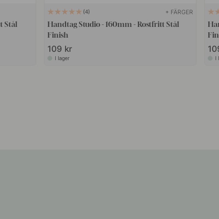
+ FÄRGER
4
Handtag Studio - 160mm - Rostfritt Stål
Han
Finish
Fin
109 kr
10
I lager
I