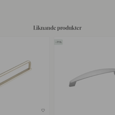
av
Liknande produkter
71