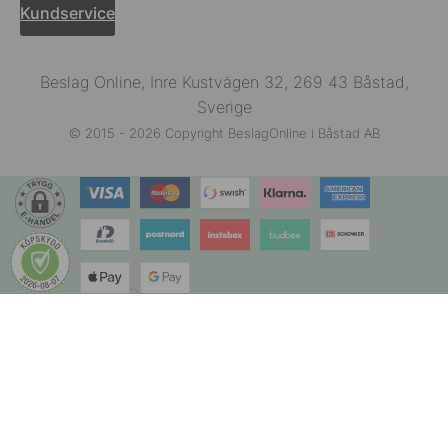
Kundservice
Beslag Online, Inre Kustvägen 32, 269 43 Båstad,
Sverige
© 2015 - 2026 Copyright BeslagOnline i Båstad AB