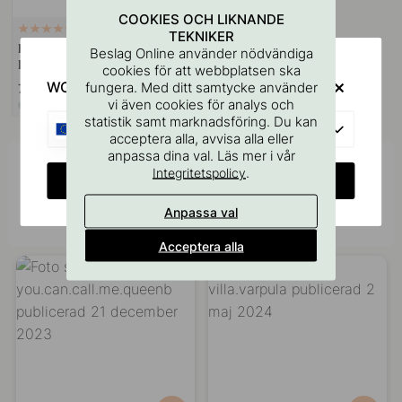
COOKIES OCH LIKNANDE
127
TEKNIKER
Borrmall för Handtag &
Beslag Online använder nödvändiga
Knoppar
cookies för att webbplatsen ska
WOULD YOU RATHER VISIT?
fungera. Med ditt samtycke använder
75 kr
vi även cookies för analys och
I lager
statistik samt marknadsföring. Du kan
EU
acceptera alla, avvisa alla eller
anpassa dina val. Läs mer i vår
Inspireras av andra
.
Integritetspolicy
CHANGE COUNTRY
Tagga dina bilder med #beslagonline &
Anpassa val
@beslagonline för att synas här!
Acceptera alla