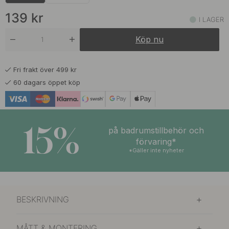
139 kr
Borstad Svart
I lager
139
kr
I LAGER
Köp nu
Fri frakt över 499 kr
60 dagars öppet köp
15%
på badrumstillbehör och
förvaring*
*Gäller inte nyheter
BESKRIVNING
MÅTT & MONTERING