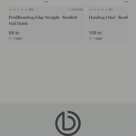
+ LÄNGDER
31
3
Profilhandtag Edge Straight - Rostfritt
Handtag Ethel - Rostfri L
Stål Finish
89 kr
109 kr
I lager
I lager