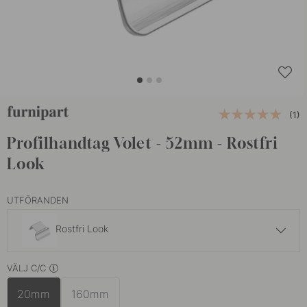
(1)
Profilhandtag Volet - 52mm - Rostfri
Look
UTFÖRANDEN
Rostfri Look
139 kr
VÄLJ C/C
Borstad Mässing
I lager
20mm
160mm