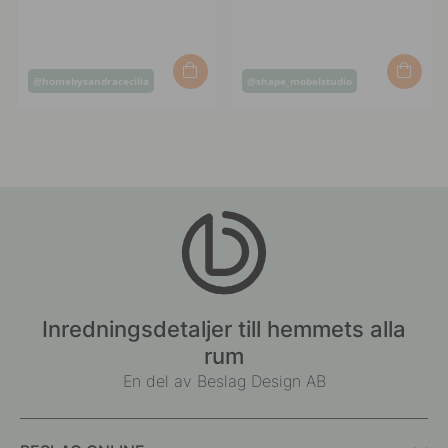
Inlägg
Inlägg
@homebysandracecilia
@shape_mobelstudio
publicerat
publicerat
av
av
Inredningsdetaljer till hemmets alla
rum
En del av Beslag Design AB