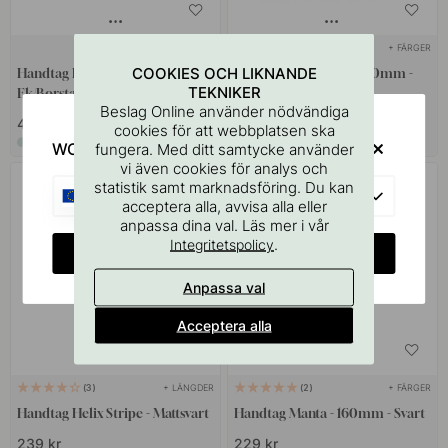
+ LÄNGDER
+ FÄRGER
6
COOKIES OCH LIKNANDE
Handtag Bond - Mörkbetsad
Handtag Common - 160mm -
TEKNIKER
Ek/Borstad Mässing
Antik Koppar
Beslag Online använder nödvändiga
459 kr
189 kr
cookies för att webbplatsen ska
I lager
I lager
WOULD YOU RATHER VISIT?
fungera. Med ditt samtycke använder
vi även cookies för analys och
statistik samt marknadsföring. Du kan
EU
acceptera alla, avvisa alla eller
anpassa dina val. Läs mer i vår
.
Integritetspolicy
CHANGE COUNTRY
Anpassa val
Acceptera alla
+ LÄNGDER
+ FÄRGER
3
2
Handtag Helix Stripe - Mattsvart
Handtag Manta - 160mm - Svart
239 kr
229 kr