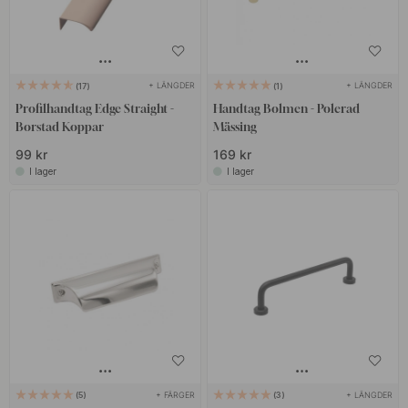
+ LÄNGDER
+ LÄNGDER
17
1
Profilhandtag Edge Straight -
Handtag Bolmen - Polerad
Borstad Koppar
Mässing
99 kr
169 kr
I lager
I lager
+ FÄRGER
+ LÄNGDER
5
3