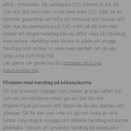
alltid i millimeter. De vanligaste C/C måtten är 64, 96,
128 och 160 mm, men vi har flera olika C/C mått så du
kommer garanterat att hitta ett handtag som passar ditt
kök.
Har du exempelvis ett C/C-mått på 96 mm men
önskar ett längre handtag kan du alltid välja ett handtag
med bricka. Handtag med bricka är både ett snyggt
handtag som sticker ut men även perfekt om du ska
dölja dina befintliga hål.
Läs gärna vår guide hur du
monterar dina nya
kökshandtag här
.
Fördelen med handtag på köksluckorna
Ett kök används dagligen och i köket är man sällan torr
och ren om händerna vilket gör att det lätt blir
fingeravtryck på luckor och lådor när de ska öppnas och
stängas. Så för den som inte vill gå och torka av sina
luckor varje dag är snygga och stilrena handtag ett bättre
alternativ. Genom att använda handtag på köksluckor