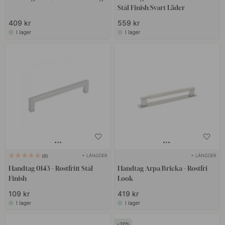
Stål Finish/Svart Läder
409 kr
559 kr
I lager
I lager
+ LÄNGDER
+ LÄNGDER
8
Handtag 0143 - Rostfritt Stål
Handtag Arpa/Bricka - Rostfri
Finish
Look
109 kr
419 kr
I lager
I lager
20