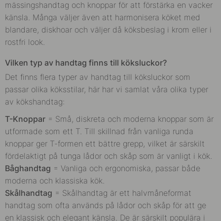
mässingshandtag och knoppar för att förstärka en vacker
känsla. Många väljer även att harmonisera köket med
blandare, diskhoar och väljer då köksbeslag i krom eller i
rostfri look.
Vilken typ av handtag finns till köksluckor?
Det finns flera typer av handtag till köksluckor som
passar olika köksstilar, här har vi samlat våra olika typer
av kökshandtag:
T-Knoppar
= Små, diskreta och moderna knoppar som är
utformade som ett T.
Till skillnad från vanliga runda
knoppar ger T-formen ett bättre grepp, vilket är särskilt
fördelaktigt på tunga lådor och skåp som är vanligt i kök.
Båghandtag
= Vanliga och ergonomiska, passar både
moderna och klassiska kök.
Skålhandtag
=
Skålhandtag är ett halvmåneformat
handtag som ofta används på lådor och skåp för att ge
en klassisk och elegant känsla. De är särskilt populära i