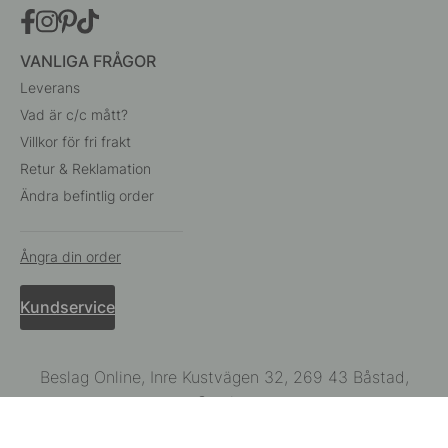
VANLIGA FRÅGOR
Leverans
Vad är c/c mått?
Villkor för fri frakt
Retur & Reklamation
Ändra befintlig order
Ångra din order
Kundservice
Beslag Online, Inre Kustvägen 32, 269 43 Båstad,
Sverige
© 2015 - 2026 Copyright BeslagOnline i Båstad AB