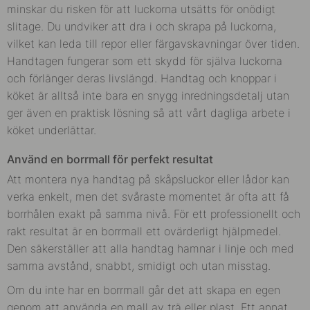
minskar du risken för att luckorna utsätts för onödigt
slitage. Du undviker att dra i och skrapa på luckorna,
vilket kan leda till repor eller färgavskavningar över tiden.
Handtagen fungerar som ett skydd för själva luckorna
och förlänger deras livslängd. Handtag och knoppar i
köket är alltså inte bara en snygg inredningsdetalj utan
ger även en praktisk lösning så att vårt dagliga arbete i
köket underlättar.
Använd en borrmall för perfekt resultat
Att montera nya handtag på skåpsluckor eller lådor kan
verka enkelt, men det svåraste momentet är ofta att få
borrhålen exakt på samma nivå. För ett professionellt och
rakt resultat är en borrmall ett ovärderligt hjälpmedel.
Den säkerställer att alla handtag hamnar i linje och med
samma avstånd, snabbt, smidigt och utan misstag.
Om du inte har en borrmall går det att skapa en egen
genom att använda en mall av trä eller plast. Ett annat