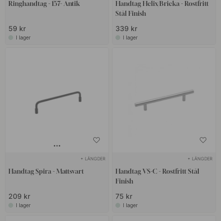
Ringhandtag - 157- Antik
Handtag Helix/Bricka - Rostfritt
lever upp till dina förväntningar.
Stål Finish
59 kr
339 kr
I lager
I lager
+ LÄNGDER
+ LÄNGDER
Handtag Spira - Mattsvart
Handtag VS-C - Rostfritt Stål
Finish
209 kr
75 kr
I lager
I lager