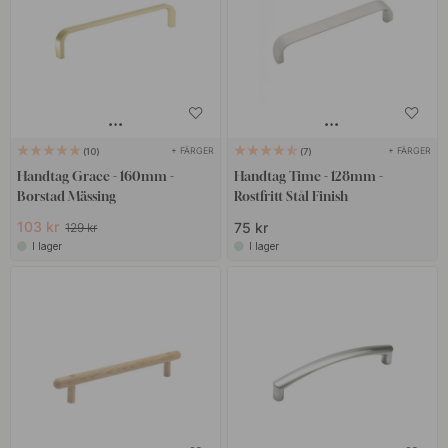
+ FÄRGER
+ FÄRGER
10
7
Handtag Grace - 160mm -
Handtag Time - 128mm -
Borstad Mässing
Rostfritt Stål Finish
103 kr
75 kr
129 kr
I lager
I lager