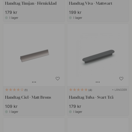
Handtag Timjan - Förnicklad
Handtag Viva - Mattsvart
179 kr
199 kr
I lager
I lager
+ LÄNGDER
1
4
Handtag Ciel - Matt Brons
Handtag Tuba - Svart Trä
109 kr
179 kr
I lager
I lager