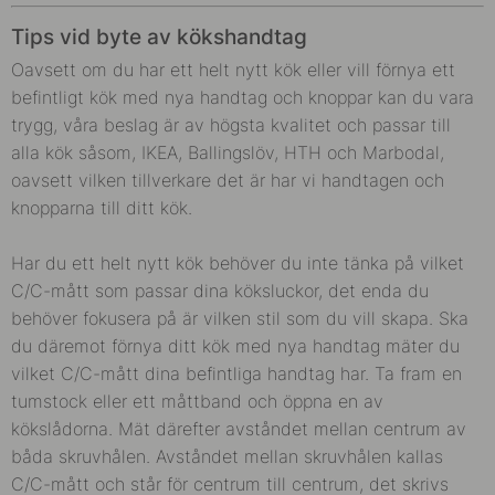
Tips vid byte av kökshandtag
Oavsett om du har ett helt nytt kök eller vill förnya ett
befintligt kök med nya handtag och knoppar kan du vara
trygg, våra beslag är av högsta kvalitet och passar till
alla kök såsom, IKEA, Ballingslöv, HTH och Marbodal,
oavsett vilken tillverkare det är har vi handtagen och
knopparna till ditt kök.
Har du ett helt nytt kök behöver du inte tänka på vilket
C/C-mått som passar dina köksluckor, det enda du
behöver fokusera på är vilken stil som du vill skapa. Ska
du däremot förnya ditt kök med nya handtag mäter du
vilket C/C-mått dina befintliga handtag har.
Ta fram en
tumstock eller ett måttband och öppna en av
kökslådorna. Mät därefter avståndet mellan centrum av
båda skruvhålen. Avståndet mellan skruvhålen kallas
C/C-mått och står för centrum till centrum, det skrivs