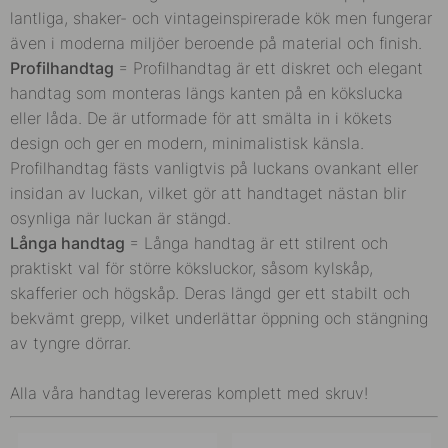
lantliga, shaker- och vintageinspirerade kök men fungerar
även i moderna miljöer beroende på material och finish.
Profilhandtag
= P
rofilhandtag är ett diskret och elegant
handtag som monteras längs kanten på en kökslucka
eller låda. De är utformade för att smälta in i kökets
design och ger en modern, minimalistisk känsla.
Profilhandtag fästs vanligtvis på luckans ovankant eller
insidan av luckan, vilket gör att handtaget nästan blir
osynliga när luckan är stängd.
Långa handtag
=
Långa handtag är ett stilrent och
praktiskt val för större köksluckor, såsom kylskåp,
skafferier och högskåp. Deras längd ger ett stabilt och
bekvämt grepp, vilket underlättar öppning och stängning
av tyngre dörrar.
Alla våra handtag levereras komplett med skruv!