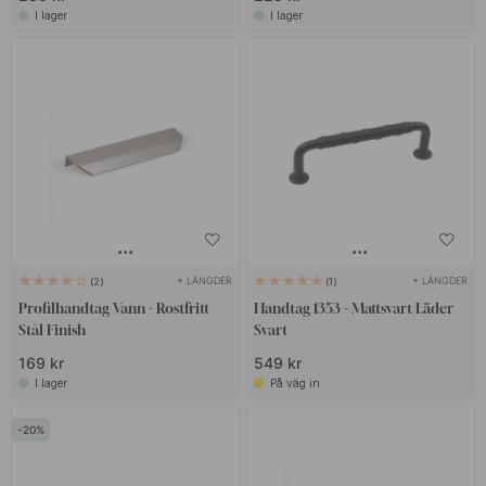
I lager
I lager
+ LÄNGDER
+ LÄNGDER
2
1
Profilhandtag Vann - Rostfritt
Handtag 1353 - Mattsvart/Läder
Stål Finish
Svart
169 kr
549 kr
I lager
På väg in
20