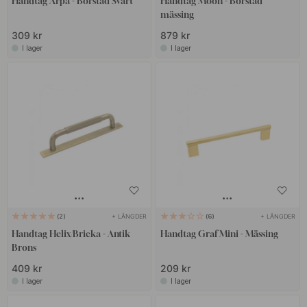
Handtag Arpa - Borstad Svart
Handtag Moon - Borstad
mässing
309 kr
879 kr
I lager
I lager
+ LÄNGDER
+ LÄNGDER
2
6
Handtag Helix/Bricka - Antik
Handtag Graf Mini - Mässing
Brons
409 kr
209 kr
I lager
I lager