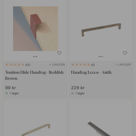
+ LÄNGDER
+ LÄNGDER
13
5
Toniton Hide Handtag - Reddish
Handtag Lecco - Antik
Brown
99 kr
229 kr
I lager
I lager