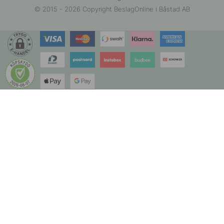
© 2015 - 2026 Copyright BeslagOnline i Båstad AB