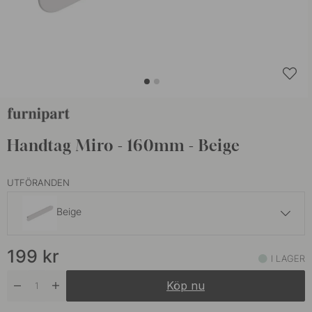
Handtag Miro - 160mm - Beige
UTFÖRANDEN
Beige
199 kr
199
kr
Mattsvart
I LAGER
I lager
Köp nu