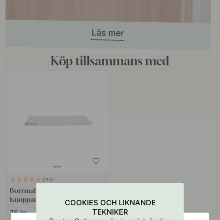
Köp tillsammans med
127
Borrmall för Handtag &
Knoppar
COOKIES OCH LIKNANDE
TEKNIKER
75 kr