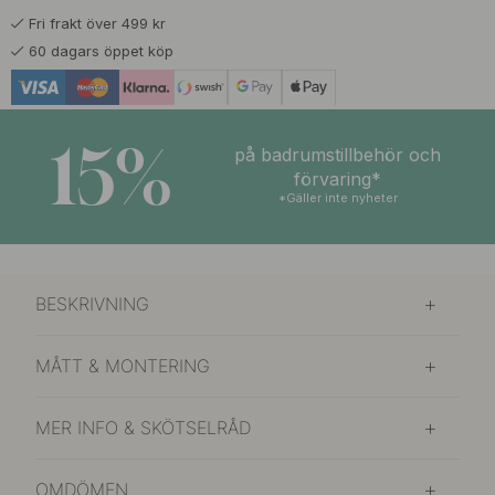
Fri frakt över 499 kr
60 dagars öppet köp
15%
på badrumstillbehör och
förvaring*
*Gäller inte nyheter
BESKRIVNING
MÅTT & MONTERING
MER INFO & SKÖTSELRÅD
OMDÖMEN