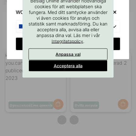
Beslag Online använder nödvändiga
I lager
cookies för att webbplatsen ska
WOULD YOU RATHER VISIT?
fungera. Med ditt samtycke använder
vi även cookies för analys och
Inspireras av andra
statistik samt marknadsföring. Du kan
EU
acceptera alla, avvisa alla eller
Tagga dina bilder med #beslagonline &
anpassa dina val. Läs mer i vår
@beslagonline för att synas här!
.
Integritetspolicy
CHANGE COUNTRY
Anpassa val
Acceptera alla
Inlägg
you.can.call.me.queenb
Inlägg
villa.varpula
publicerat
publicerat
av
av