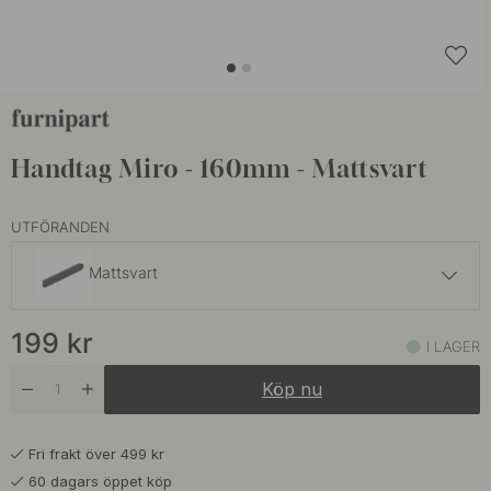
Handtag Miro - 160mm - Mattsvart
UTFÖRANDEN
Mattsvart
199 kr
199
kr
Beige
I LAGER
I lager
Köp nu
Fri frakt över 499 kr
60 dagars öppet köp