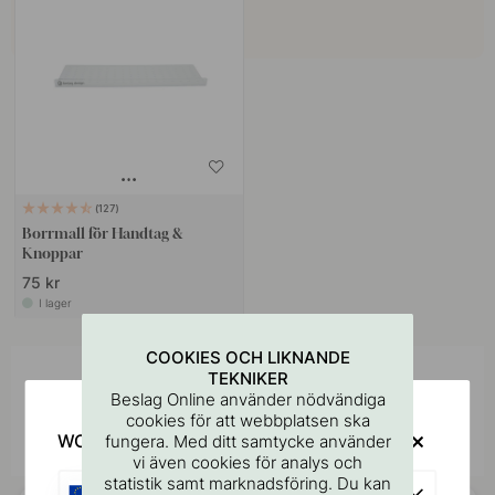
127
Borrmall för Handtag &
Knoppar
75 kr
I lager
COOKIES OCH LIKNANDE
TEKNIKER
Inspireras av andra
Beslag Online använder nödvändiga
Tagga dina bilder med #beslagonline &
cookies för att webbplatsen ska
@beslagonline för att synas här!
WOULD YOU RATHER VISIT?
fungera. Med ditt samtycke använder
vi även cookies för analys och
statistik samt marknadsföring. Du kan
EU