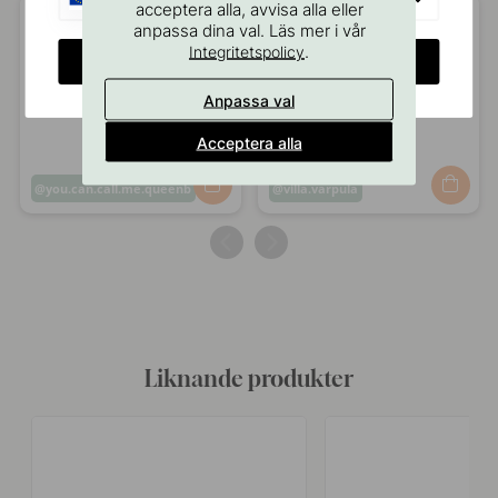
acceptera alla, avvisa alla eller
anpassa dina val. Läs mer i vår
.
Integritetspolicy
CHANGE COUNTRY
Anpassa val
Acceptera alla
Inlägg
you.can.call.me.queenb
Inlägg
villa.varpula
publicerat
publicerat
av
av
Liknande produkter