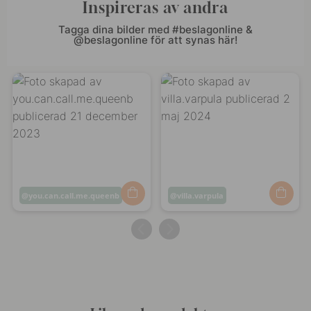
Inspireras av andra
Tagga dina bilder med #beslagonline &
@beslagonline för att synas här!
Inlägg
you.can.call.me.queenb
Inlägg
villa.varpula
publicerat
publicerat
av
av