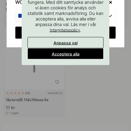
WOULD YOU RATHER VISIT?
fungera. Med ditt samtycke använder
Handtag Grace - 160mm -
Handtag Inez - Borstad Mässing
vi även cookies för analys och
Borstad Mässing
statistik samt marknadsföring. Du kan
EU
103 kr
109 kr
129 kr
acceptera alla, avvisa alla eller
I lager
I lager
anpassa dina val. Läs mer i vår
.
Integritetspolicy
CHANGE COUNTRY
Anpassa val
Acceptera alla
VÄGGFÄSTE
10
Skruvstift M4x50mm 1st
11 kr
I lager