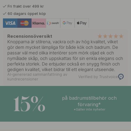
Fri frakt över 499 kr
75 kr
Mattsvart
60 dagars öppet köp
I lager
75 kr
Mattvit
I lager
Recensionsöversikt
Knopparna är stilrena, vackra och av hög kvalitet, vilket
75 kr
gör dem mycket lämpliga för både kök och badrum. De
Polerad Koppar
I lager
passar väl med olika interiörer som mörk oljad ek och
nymålade skåp, och uppskattas för sin enkla elegans och
perfekta storlek. De erbjuder också en snygg finish och
75 kr
Polerad Mässing
gedigen kvalitet, vilket bidrar till ett elegant utseende.
I lager
AI-genererad sammanfattning av
Verified by Trustvoice
kundrecensioner
75 kr
Rostfritt Stål Finish
I lager
15%
på badrumstillbehör och
75 kr
Vit
förvaring*
I lager
*Gäller inte nyheter