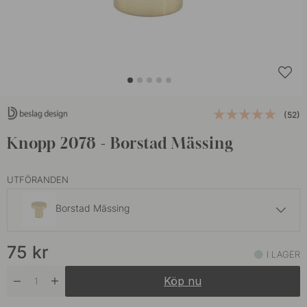
(52)
Knopp 2078 - Borstad Mässing
UTFÖRANDEN
Borstad Mässing
75 kr
75
kr
Borstad Mässing
I LAGER
I lager
Köp nu
75 kr
Krom
I lager