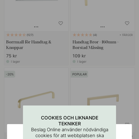
+ FÄRGER
127
4
Borrmall för Handtag &
Handtag Bror - 160mm -
Knoppar
Borstad Mässing
75 kr
109 kr
I lager
I lager
20
POPULAR
COOKIES OCH LIKNANDE
TEKNIKER
Beslag Online använder nödvändiga
cookies för att webbplatsen ska
+ FÄRGER
+ LÄNGDER
10
45