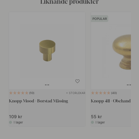
Liknande produkter
POPULAR
+ STORLEKAR
10
40
Knopp Mood - Borstad Mässing
Knopp 411 - Obehandlad 
109 kr
55 kr
I lager
I lager