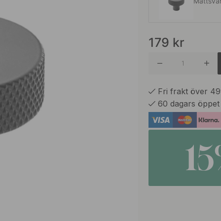
Mattsva
179
kr
Rostfritt
Fri frakt över 4
60 dagars öppet
1