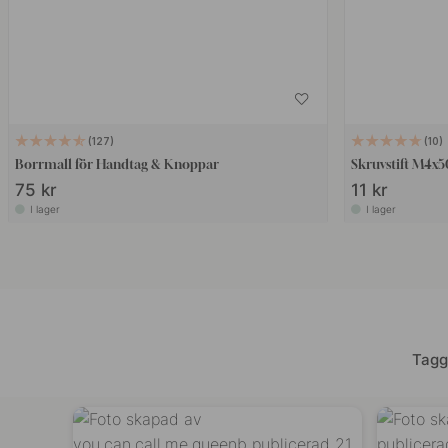
127
10
Borrmall för Handtag & Knoppar
Skruvstift M4x
75 kr
11 kr
I lager
I lager
Tagg