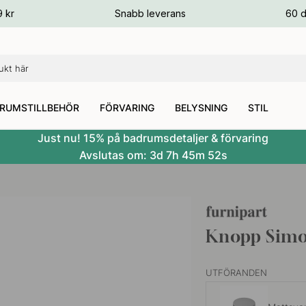
ger
9 kr
Snabb leverans
60 d
ger
ger
RUMSTILLBEHÖR
FÖRVARING
BELYSNING
STIL
Just nu! 15% på badrumsdetaljer & förvaring
Avslutas om:
3d
7h
45m
51s
Knopp Simo
UTFÖRANDEN