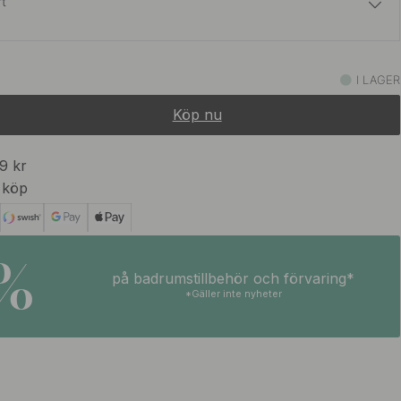
rt
179 kr
 Stål Finish
I LAGER
I lager
Köp nu
99 kr
 köp
5%
på badrumstillbehör och förvaring*
*Gäller inte nyheter