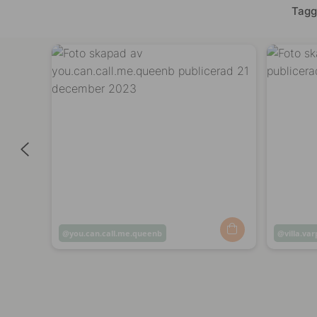
Tagg
Inlägg
you.can.call.me.queenb
Inlägg
villa.va
publicerat
publicer
av
av