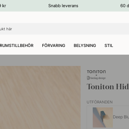
ger
9 kr
Snabb leverans
60 d
ger
ger
RUMSTILLBEHÖR
FÖRVARING
BELYSNING
STIL
Toniton Hi
UTFÖRANDEN
Deep Bl