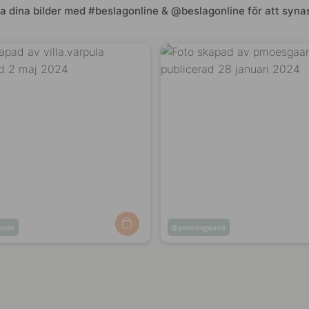
a dina bilder med #beslagonline & @beslagonline för att synas
rpula
Inlägg
pmoesgaard
at
publicerat
av