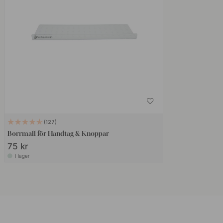
127
Borrmall för Handtag & Knoppar
75 kr
I lager