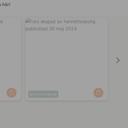
 här!
Inlägg
henriettesbolig
Inläg
labyv
publicerat
publi
av
av