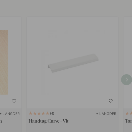
+ LÄNGDER
+ LÄNGDER
4
n
Handtag Curve - Vit
Ton