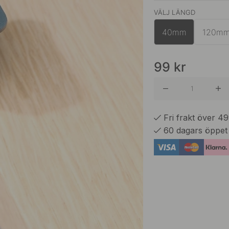
VÄLJ LÄNGD
Ash Gre
40mm
120m
Greige
99
kr
Reddish
Fri frakt över 4
60 dagars öppet