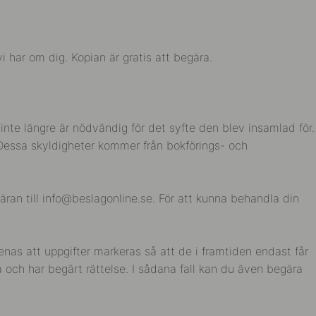
i har om dig. Kopian är gratis att begära.
 inte längre är nödvändig för det syfte den blev insamlad för.
. Dessa skyldigheter kommer från bokförings- och
äran till
info@beslagonline.se
. För att kunna behandla din
as att uppgifter markeras så att de i framtiden endast får
a och har begärt rättelse. I sådana fall kan du även begära