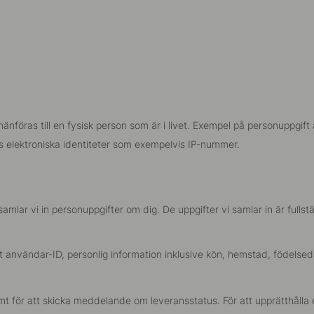
n hänföras till en fysisk person som är i livet. Exempel på personupp
s elektroniska identiteter som exempelvis IP-nummer.
) samlar vi in personuppgifter om dig. De uppgifter vi samlar in är ful
kt användar-ID, personlig information inklusive kön, hemstad, födelse
amt för att skicka meddelande om leveransstatus. För att upprätthåll