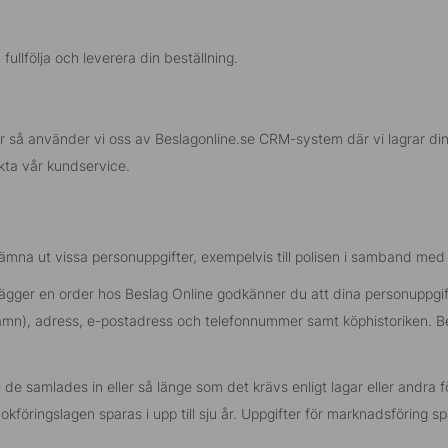
ullfölja och leverera din beställning.
ter så använder vi oss av Beslagonline.se CRM-system där vi lagrar di
kta vår kundservice.
lämna ut vissa personuppgifter, exempelvis till polisen i samband med
ägger en order hos Beslag Online godkänner du att dina personuppgif
amn), adress, e-postadress och telefonnummer samt köphistoriken. Besl
 samlades in eller så länge som det krävs enligt lagar eller andra fö
okföringslagen sparas i upp till sju år. Uppgifter för marknadsföring spa