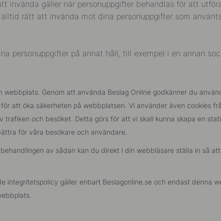
tt invända gäller när personuppgifter behandlas för att utföra
 alltid rätt att invända mot dina personuppgifter som använt
na personuppgifter på annat håll, till exempel i en annan soc
er en webbplats. Genom att använda Beslag Online godkänner du använ
t för att öka säkerheten på webbplatsen. Vi använder även cookies frå
 trafiken och besöket. Detta görs för att vi skall kunna skapa en stat
rbättra för våra besökare och användare.
sa behandlingen av sådan kan du direkt i din webbläsare ställa in så at
 integritetspolicy gäller enbart Beslagonline.se och endast denna webb
webbplats.