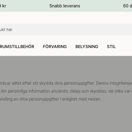
ger
9 kr
Snabb leverans
60 d
ger
ger
RUMSTILLBEHÖR
FÖRVARING
BELYSNING
STIL
strävar alltid efter att skydda dina personuppgifter. Denna integritets
din personliga information används, delas och skyddas, de olika val 
dling av dina personuppgifter i enlighet med nedan.