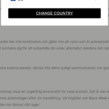
ottagit, behandlat och godkänt returen på vårt lager. En bekräftelse s
CHANGE COUNTRY
ordern registrerades i vår kassa. En återbetalning kan ta upp till 5-
alternativt skickar Klarna ut ett återbetalningsformulär via e-post.
tkoder kan inte kombineras och gäller inte på varor som är prisneds
mt kontakta dig för att avbeställa din order alternativt debitera det r
r andra externa kanaler, såvida inte detta tydligt kommunicerats och go
bshop visas en ungefärlig leveranstid för varje produkt. Det är den 
örsta arbetsdagen efter din beställning. Vid högtider och Black Week 
en har lämnat vårt lager.