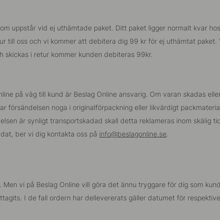
som uppstår vid ej uthämtade paket. Ditt paket ligger normalt kvar ho
ur till oss och vi kommer att debitera dig 99 kr för ej uthämtat paket
och skickas i retur kommer kunden debiteras 99kr.
ine på väg till kund är Beslag Online ansvarig. Om varan skadas elle
r försändelsen noga i originalförpackning eller likvärdigt packmater
elsen är synligt transportskadad skall detta reklameras inom skälig t
dat, ber vi dig kontakta oss på
info@beslagonline.se
.
tt. Men vi på Beslag Online vill göra det ännu tryggare för dig som ku
agits. I de fall ordern har dellevererats gäller datumet för respektiv