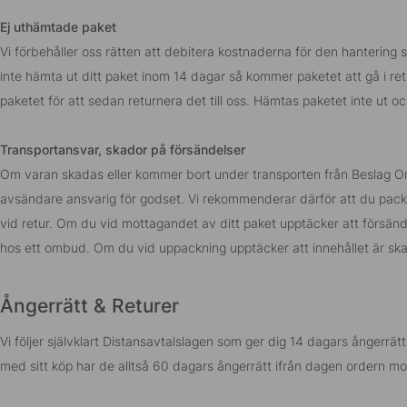
Ej uthämtade paket
Vi förbehåller oss rätten att debitera kostnaderna för den hantering 
inte hämta ut ditt paket inom 14 dagar så kommer paketet att gå i ret
paketet för att sedan returnera det till oss. Hämtas paketet inte ut 
Transportansvar, skador på försändelser
Om varan skadas eller kommer bort under transporten från Beslag Onl
avsändare ansvarig för godset. Vi rekommenderar därför att du packa
vid retur. Om du vid mottagandet av ditt paket upptäcker att försänd
hos ett ombud. Om du vid uppackning upptäcker att innehållet är ska
Ångerrätt & Returer
Vi följer självklart Distansavtalslagen som ger dig 14 dagars ångerrä
med sitt köp har de alltså 60 dagars ångerrätt ifrån dagen ordern mott