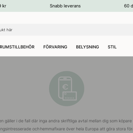
ger
9 kr
Snabb leverans
60 d
ger
ger
RUMSTILLBEHÖR
FÖRVARING
BELYSNING
STIL
n gäller i de fall där inga andra skriftliga avtal mellan dig som köpar
dningsintresserade och hemmafixare över hela Europa att göra stora f