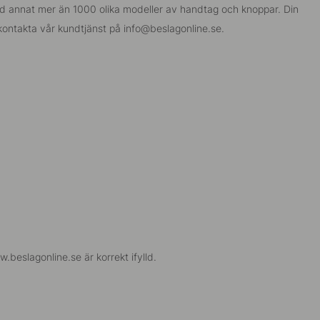
bland annat mer än 1000 olika modeller av
handtag
och
knoppar
.
Din
 kontakta vår kundtjänst på
info@beslagonline.se
.
.beslagonline.se är korrekt ifylld.