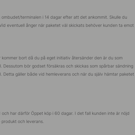
s ombudet/terminalen i 14 dagar efter att det ankommit. Skulle du
. Vid eventuell ånger när paketet väl skickats behöver kunden ta emot
r kommer bort då du på eget initiativ återsänder den är du som
ial. Dessutom bör godset försäkras och skickas som spårbar sändning
id. Detta gäller både vid hemleverans och när du själv hämtar paketet
nd och har därför Öppet köp i 60 dagar.
I det fall kunden inte är nöjd
e produkt och leverans.