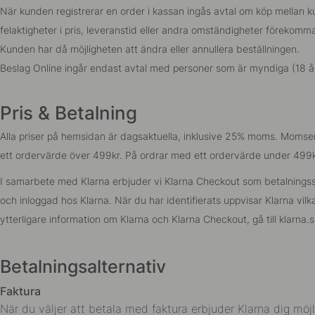
När kunden registrerar en order i kassan ingås avtal om köp mellan k
felaktigheter i pris, leveranstid eller andra omständigheter förekomm
Kunden har då möjligheten att ändra eller annullera beställningen.
Beslag Online ingår endast avtal med personer som är myndiga (18 år
Pris & Betalning
Alla priser på hemsidan är dagsaktuella, inklusive 25% moms. Momsen ä
ett ordervärde över 499kr. På ordrar med ett ordervärde under 499kr
I samarbete med Klarna erbjuder vi Klarna Checkout som betalningssätt
och inloggad hos Klarna. När du har identifierats uppvisar Klarna vilka 
ytterligare information om Klarna och Klarna Checkout, gå till
klarna.s
Betalningsalternativ
Faktura
När du väljer att betala med faktura erbjuder Klarna dig möjl