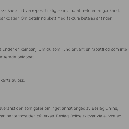
kickas alltid via e-post till dig som kund att returen är godkänd.
7 bankdagar. Om betalning skett med faktura betalas antingen
atta under en kampanj. Om du som kund använt en rabattkod som inte
abatterade beloppet.
dkänts av oss.
leveranstiden som gäller om inget annat anges av Beslag Online,
kan hanteringstiden påverkas. Beslag Online skickar via e-post en