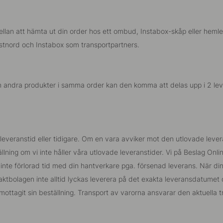
llan att hämta ut din order hos ett ombud, Instabox-skåp eller hemlev
ostnord och Instabox som transportpartners.
id än andra produkter i samma order kan den komma att delas upp i 2 le
vad leveranstid eller tidigare. Om en vara avviker mot den utlovade le
llning om vi inte håller våra utlovade leveranstider. Vi på Beslag Onl
te förlorad tid med din hantverkare pga. försenad leverans. När din o
aktbolagen inte alltid lyckas leverera på det exakta leveransdatumet
ottagit sin beställning. Transport av varorna ansvarar den aktuella t