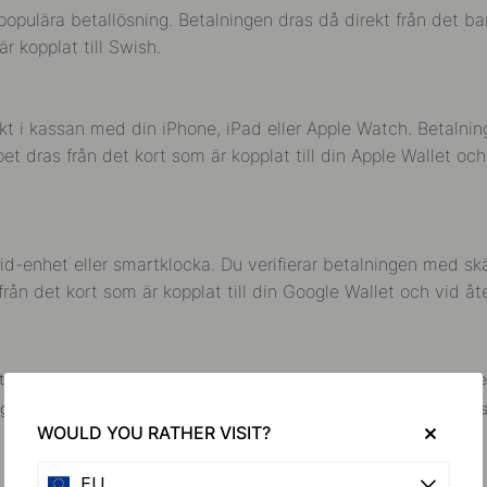
opulära betallösning. Betalningen dras då direkt från det ba
är kopplat till Swish.
ekt i kassan med din iPhone, iPad eller Apple Watch. Betalni
 dras från det kort som är kopplat till din Apple Wallet och 
d-enhet eller smartklocka. Du verifierar betalningen med skä
ån det kort som är kopplat till din Google Wallet och vid åte
ll ett uppenbart felaktigt pris kommer vi att kontakta dig och vi förbeh
ing. Vi reserverar oss även för tryckfel och felaktigheter i vår markn
WOULD YOU RATHER VISIT?
EU