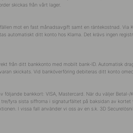
rder skickas från vårt lager.
illfällen mot en fast månadsavgift samt en räntekostnad. Via
s automatiskt ditt konto hos Klarna. Det krävs ingen registre
ekt från ditt bankkonto med mobilt bank-ID. Automatisk drag
varan skickats. Vid banköverföring debiteras ditt konto omede
v följande bankkort: VISA, Mastercard. När du väljer Betal-/K
/fyra sista siffrorna i signaturfältet på baksidan av korte
ionen. I vissa fall använder vi oss av en s.k. 3D Securelösn