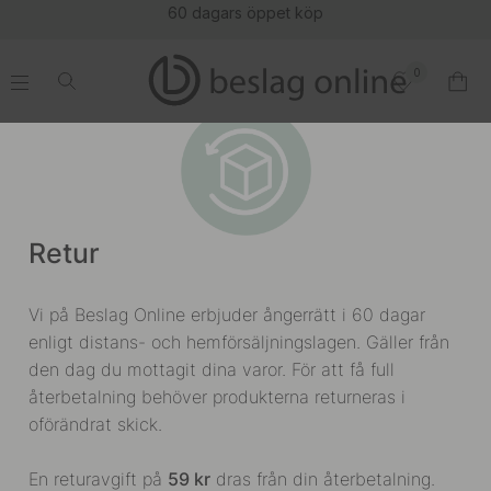
60 dagars öppet köp
0
.
.
.
.
Retur
Vi på Beslag Online erbjuder ångerrätt i 60 dagar
enligt distans- och hemförsäljningslagen. Gäller från
den dag du mottagit dina varor. För att få full
återbetalning behöver produkterna returneras i
oförändrat skick.
En returavgift på
59 kr
dras från din återbetalning.