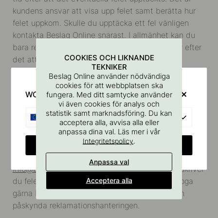
kundens ansvar att visa upp felet samt berätta hur
felet uppkom. Skulle du upptäcka ett fel vänligen
kontakta Beslag Online snarast. I allmänhet kan du
bara reklamera ett fel som uppstod inom två år efter
COOKIES OCH LIKNANDE
det att varan levererats till dig. Enligt
TEKNIKER
konsumentköplagen har du som konsument 3 års
Beslag Online använder nödvändiga
reklamationsrätt, vilket innebär att du kan få varan
cookies för att webbplatsen ska
WOULD YOU RATHER VISIT?
fungera. Med ditt samtycke använder
reparerad, utbytt, pengarna tillbaka eller reducerat
vi även cookies för analys och
pris mot uppvisning av fel eller brist. Det måste
statistik samt marknadsföring. Du kan
EU
tydligt framgå att det är fel eller brist på produkten
acceptera alla, avvisa alla eller
anpassa dina val. Läs mer i vår
för att kunna åberopa något av ovanstående.
.
Integritetspolicy
Om du vill reklamera en produkt kan du göra det
CHANGE COUNTRY
genom att kontakta kundtjänst via e-post
Anpassa val
info@beslagonline.se
. I e-postmeddelandet beskriver
Acceptera alla
du felet och skickar med ditt ordernummer. Bifoga
gärna bilder på produkten för att underlätta och
påskynda reklamationshanteringen.