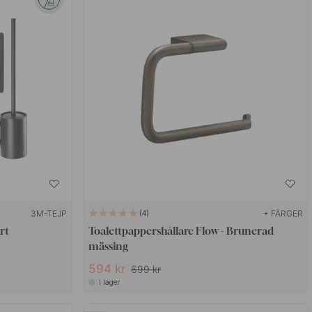
3M-TEJP
+ FÄRGER
4
rt
Toalettpappershållare Flow - Brunerad
mässing
594 kr
699 kr
I lager