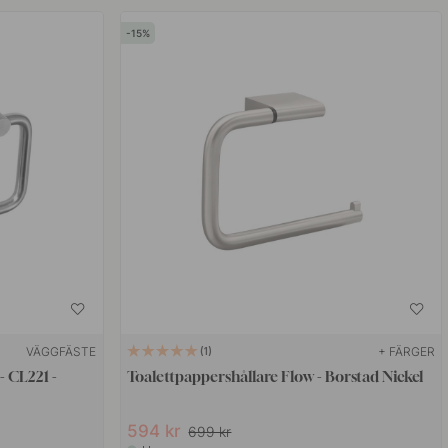
15
VÄGGFÄSTE
+ FÄRGER
1
- CL221 -
Toalettpappershållare Flow - Borstad Nickel
594 kr
699 kr