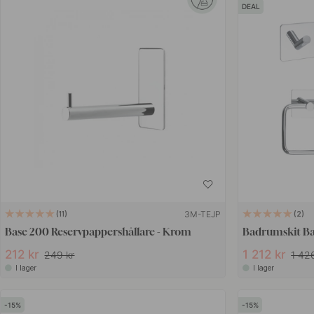
DEAL
3M-TEJP
11
2
Base 200 Reservpappershållare - Krom
Badrumskit Ba
212 kr
1 212 kr
249 kr
1 42
I lager
I lager
15
15