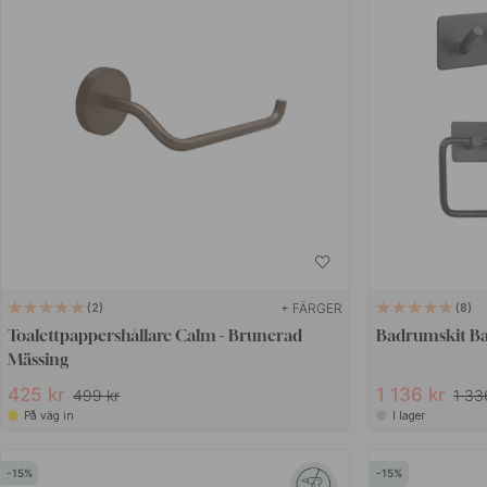
+ FÄRGER
2
8
Toalettpappershållare Calm - Brunerad
Badrumskit Ba
Mässing
425 kr
1 136 kr
499 kr
1 33
På väg in
I lager
15
15