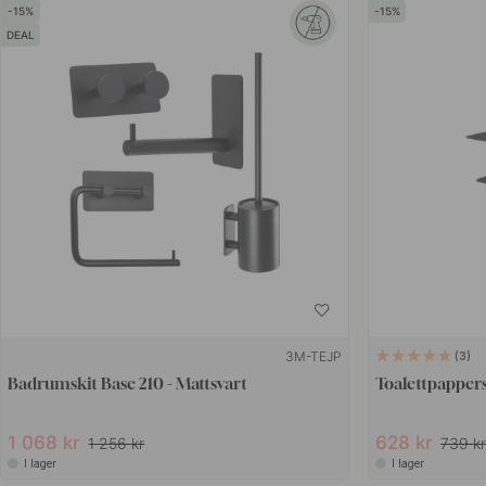
15
15
DEAL
3M-TEJP
3
Badrumskit Base 210 - Mattsvart
Toalettpappers
1 068 kr
628 kr
1 256 kr
739 k
I lager
I lager