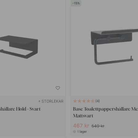
15
+ STORLEKAR
4
hållare Hold - Svart
Base Toalettpappershållare Med
Mattsvart
467 kr
r
549 kr
I lager