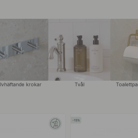
 på väggen vid toaletten. Med
golvet och kan därmed enkelt
et rum som badrummet är det ofta
tt sortiment av
m ger den rätta känslan till din
s praktiska funktion så är den
du hållare för väggmontering
älvhäftande krokar
Tvål
Toalettpa
 Det finns inga fasta regler
för montering är 60-65cm från
om räckhåll och kan rullas ut
ter ner, höger eller vänster om
15
äst.